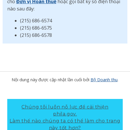
cho
Đơn vị Hoàn thuế
hoặc gọi bất kỳ số điện thoại
nào sau đây:
(215) 686-6574
(215) 686-6575
(215) 686-6578
Nội dung này được cập nhật lần cuối bởi
Bộ Doanh thu
.
Chúng tôi luôn nỗ lực để cải thiện
phila.gov.
Làm thế nào chúng ta có thể làm cho trang
này tốt hơn?