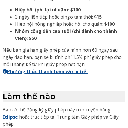
Hiệp hội (phi lợi nhuận): $100
3 ngày liên tiếp hoặc bingo tạm thời:
$15
Hiệp hội nông nghiệp hoặc hội chợ quận:
$100
Nhóm công dân cao tuổi (chỉ dành cho thành
viên): $50
Nếu bạn gia hạn giấy phép của mình hơn 60 ngày sau
ngày đáo hạn, bạn sẽ bị tính phí 1,5% phí giấy phép cho
mỗi tháng kể từ khi giấy phép hết hạn.
Phương thức thanh toán và chi tiết
Làm thế nào
Bạn có thể đăng ký giấy phép này trực tuyến bằng
Eclipse
hoặc trực tiếp tại Trung tâm Giấy phép và Giấy
phép.