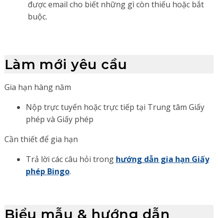
được email cho biết những gì còn thiếu hoặc bắt
buộc.
Làm mới yêu cầu
Gia hạn hàng năm
Nộp trực tuyến hoặc trực tiếp tại Trung tâm Giấy
phép và Giấy phép
Cần thiết để gia hạn
Trả lời các câu hỏi trong
hướng dẫn gia hạn Giấy
phép Bingo
.
Biểu mẫu & hướng dẫn