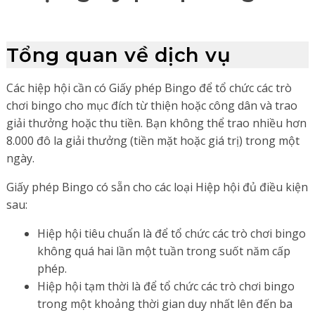
Tổng quan về dịch vụ
Các hiệp hội cần có Giấy phép Bingo để tổ chức các trò
chơi bingo cho mục đích từ thiện hoặc công dân và trao
giải thưởng hoặc thu tiền. Bạn không thể trao nhiều hơn
8.000 đô la giải thưởng (tiền mặt hoặc giá trị) trong một
ngày.
Giấy phép Bingo có sẵn cho các loại Hiệp hội đủ điều kiện
sau:
Hiệp hội tiêu chuẩn là để tổ chức các trò chơi bingo
không quá hai lần một tuần trong suốt năm cấp
phép.
Hiệp hội tạm thời là để tổ chức các trò chơi bingo
trong một khoảng thời gian duy nhất lên đến ba