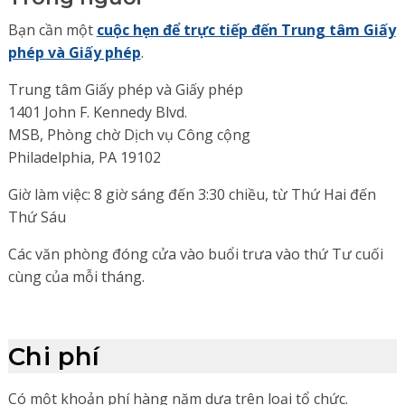
Bạn cần một
cuộc hẹn để trực tiếp đến Trung tâm Giấy
phép và Giấy phép
.
Trung tâm Giấy phép và Giấy phép
1401 John F. Kennedy Blvd.
MSB, Phòng chờ Dịch vụ Công cộng
Philadelphia, PA 19102
Giờ làm việc: 8 giờ sáng đến 3:30 chiều, từ Thứ Hai đến
Thứ Sáu
Các văn phòng đóng cửa vào buổi trưa vào thứ Tư cuối
cùng của mỗi tháng.
Chi phí
Có một khoản phí hàng năm dựa trên loại tổ chức.