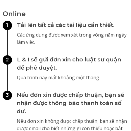
Online
Tải lên tất cả các tài liệu cần thiết.
1
Các ứng dụng được xem xét trong vòng năm ngày
làm việc.
L & I sẽ gửi đơn xin cho luật sư quận
2
để phê duyệt.
Quá trình này mất khoảng một tháng.
Nếu đơn xin được chấp thuận, bạn sẽ
3
nhận được thông báo thanh toán số
dư.
Nếu đơn xin không được chấp thuận, bạn sẽ nhận
được email cho biết những gì còn thiếu hoặc bắt