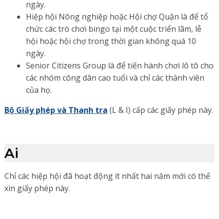
ngày.
Hiệp hội Nông nghiệp hoặc Hội chợ Quận là để tổ
chức các trò chơi bingo tại một cuộc triển lãm, lễ
hội hoặc hội chợ trong thời gian không quá 10
ngày.
Senior Citizens Group là để tiến hành chơi lô tô cho
các nhóm công dân cao tuổi và chỉ các thành viên
của họ.
Bộ Giấy phép và Thanh tra
(L & I) cấp các giấy phép này.
Ai
Chỉ các hiệp hội đã hoạt động ít nhất hai năm mới có thể
xin giấy phép này.