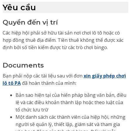
Yêu cầu
Quyền đến vị trí
Các hiệp hội phải sở hữu tài sản nơi chơi lô tô hoặc có
hợp đồng thuê địa điểm. Tiền thuê không thể được xác
định bởi số tiền kiếm được từ các trò chơi bingo.
Documents
Bạn phải nộp các tài liệu sau với đơn
xin giấy phép chơi
lô tô PA
đã hoàn thành của mình:
Bản sao hiện tại của hiến pháp bằng văn bản, điều
lệ và các điều khoản thành lập hoặc theo luật của
tổ chức lưu trữ
Một danh sách các thành viên của hiệp hội, những
người sẽ quản lý, thiết lập, giám sát và tham gia