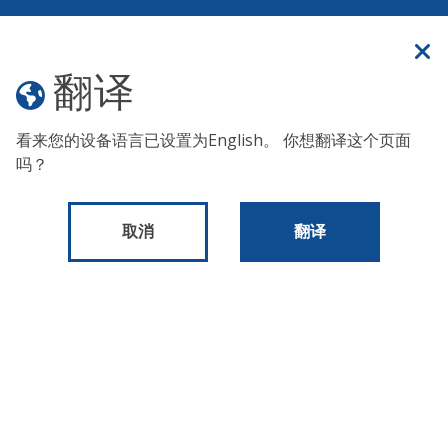
官方网站
翻译
翻译
看来您的设备语言已设置为
English
。 你想翻译这个页面
由于气温极高，无家可归者服务办公室宣布了
《红色警
吗？
报》。 要为在户外生活或睡觉的人寻求帮助，请拨打纽约市
全天候无家可归者街头外联热线：
(215) 232-1984
。
取消
翻译
服务
许可证、违规行为和执照
获取执照
营业执照
娱乐业务
获取宾果游戏许可证
许可证、违规行为和执
照