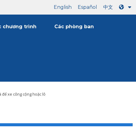
English
Español
中文
 chương trình
Các phòng ban
 để xe công cộng hoặc lô