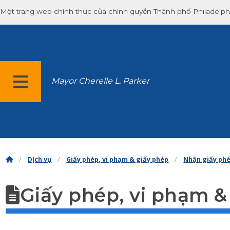
Một trang web chính thức của chính quyền Thành phố Philadelph
Mayor Cherelle L. Parker
THỰC ĐƠN
Dịch vụ
Giấy phép, vi phạm & giấy phép
Nhận giấy ph
Giấy phép, vi phạm &