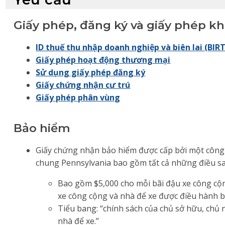
Giấy phép, đăng ký và giấy phép k
ID thuế thu nhập doanh nghiệp và biên lai (BIRT
Giấy phép hoạt động thương mại
Sử dụng giấy phép đăng ký
Giấy chứng nhận cư trú
Giấy phép phân vùng
Bảo hiểm
Giấy chứng nhận bảo hiểm được cấp bởi một công 
chung Pennsylvania bao gồm tất cả những điều sa
Bao gồm $5,000 cho mỗi bãi đậu xe công cộng
xe công cộng và nhà để xe được điều hành 
Tiểu bang: “chính sách của chủ sở hữu, chủ
nhà để xe.”