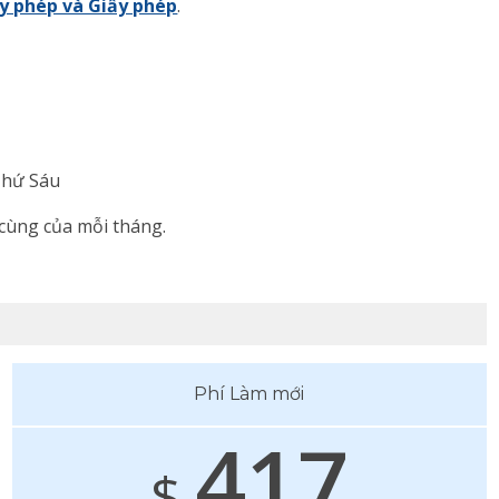
ấy phép và Giấy phép
.
 Thứ Sáu
cùng của mỗi tháng.
Phí Làm mới
417
$