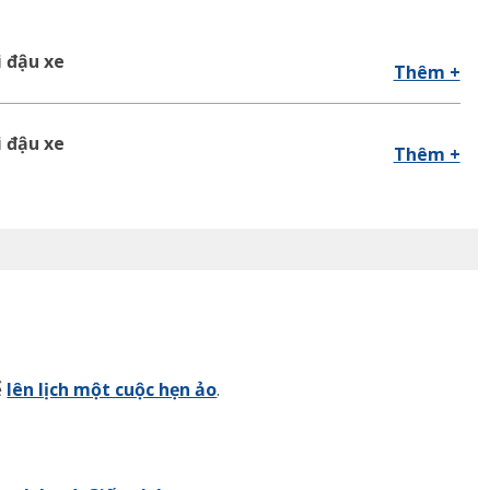
i đậu xe
Thêm +
i đậu xe
Thêm +
ể
lên lịch một cuộc hẹn ảo
.