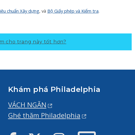
iêu chuẩn Xây dựng
, và
Bộ Giấy phép và Kiểm tra
.
m cho trang này tốt hơn?
Khám phá Philadelphia
VÁCH NGĂN
Ghé thăm Philadelphia