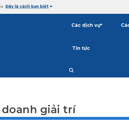
ia
Đây là cách bạn biết
Các dịch vụ
Các
Tin tức
 doanh giải trí