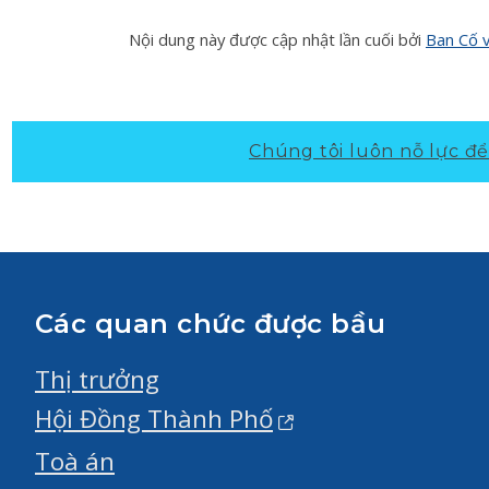
Nội dung này được cập nhật lần cuối bởi
Ban Cố 
Chúng tôi luôn nỗ lực để 
Các quan chức được bầu
Thị trưởng
Hội Đồng Thành Phố
Toà án