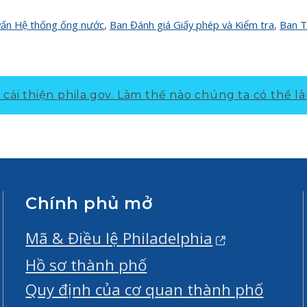
vấn Hệ thống ống nước
,
Ban Đánh giá Giấy phép và Kiểm tra
,
Ban T
cải thiện phila.gov.
Làm thế nào chúng ta có thể là
Chính phủ mở
Mã & Điều lệ Philadelphia
Hồ sơ thành phố
Quy định của cơ quan thành phố