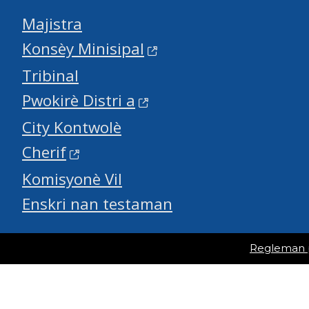
Majistra
Konsèy Minisipal
Tribinal
Pwokirè Distri a
City Kontwolè
Cherif
Komisyonè Vil
Enskri nan testaman
Regleman po