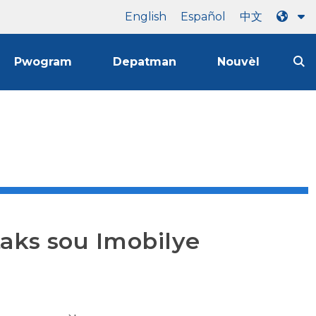
English
Español
中文
Pwogram
Depatman
Nouvèl
ks sou Imobilye