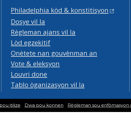
Philadelphia kòd & konstitisyon
Dosye vil la
Règleman ajans vil la
Lòd egzekitif
Onètete nan gouvènman an
Vote & eleksyon
Louvri done
Tablo òganizasyon vil la
u itilize
Dwa pou konnen
Règleman sou enfòmasyon 