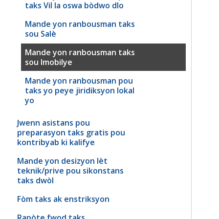
taks Vil la oswa bòdwo dlo
Mande yon ranbousman taks
sou Salè
Mande yon ranbousman taks
sou Imobilye
Mande yon ranbousman pou
taks yo peye jiridiksyon lokal
yo
Jwenn asistans pou
preparasyon taks gratis pou
kontribyab ki kalifye
Mande yon desizyon lèt
teknik/prive pou sikonstans
taks dwòl
Fòm taks ak enstriksyon
Rapòte fwod taks