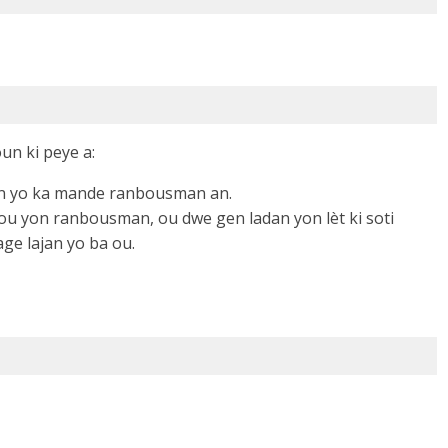
n ki peye a:
man yo ka mande ranbousman an.
ou yon ranbousman, ou dwe gen ladan yon lèt ki soti
age lajan yo ba ou.