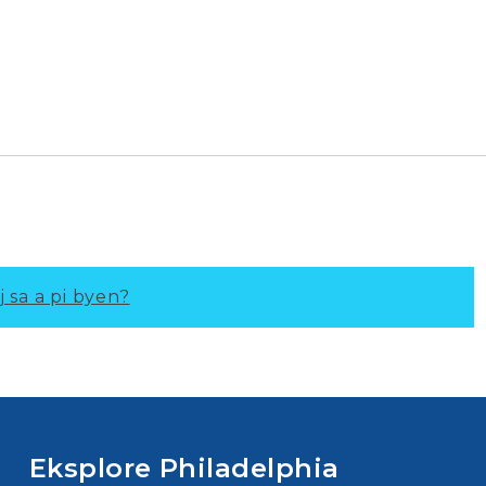
j sa a pi byen?
Eksplore Philadelphia