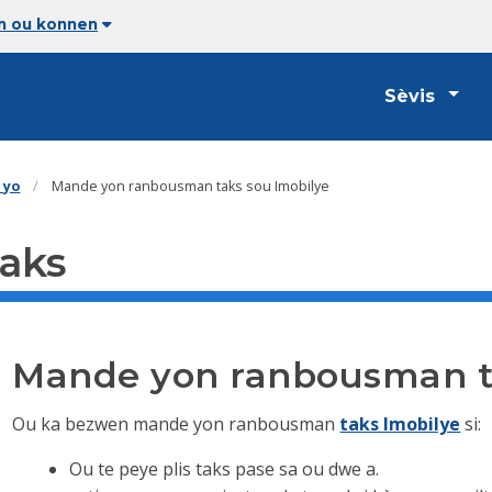
an ou konnen
Sèvis
 yo
Mande yon ranbousman taks sou Imobilye
taks
Mande yon ranbousman ta
Ou ka bezwen mande yon ranbousman
taks Imobilye
si:
Ou te peye plis taks pase sa ou dwe a.