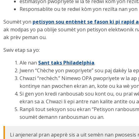
estimasyon pwopriyete w la te redwi kòm yon rezilt
Responsablite ou te redwi kòm yon rezilta nan yon
Soumèt yon
petisyon sou entènèt se fason ki pi rapid a
ak modpas yo pa oblije soumèt yon petisyon elektwonik 
ak prèv peman ou.
Swiv etap sa yo:
Ale nan
Sant taks Philadelphia
.
Jwenn “Chèche yon pwopriyete” sou paj dakèy la epi
Chwazi “rechèch.” Nimewo OPA pwopriyete w la ap
kontinye nan pwochen ekran an, kote ou ka wè yon
Si gen yon kredi ranbousab sou kont ou, ou pral wè
ekran sa a. Chwazi li epi antre nan kalite antite ou
Ranpli tout seksyon sou ekran “Petisyon ranbousma
soumèt demann ranbousman ou an.
Li anjeneral pran apeprè sis a uit semèn nan pwosesi