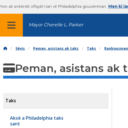
Yon sit entènèt ofisyèl nan vil Philadelphia gouvènman
Men ki j
Mayor Cherelle L. Parker
MENU
Sèvis
Peman, asistans ak taks
Taks
Ranbousman
Peman, asistans ak 
Taks
Aksè a Philadelphia taks
sant