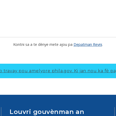
Kontni sa a te dènye mete ajou pa
Depatman Revni
.
p travay pou amelyore phila.gov.
Ki jan nou ka fè pa
Louvri gouvènman an