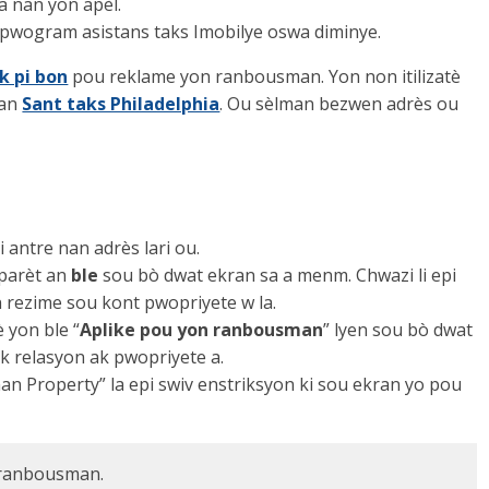
a nan yon apèl.
 pwogram asistans taks Imobilye oswa diminye.
k pi bon
pou reklame yon ranbousman. Yon non itilizatè
nan
Sant taks Philadelphia
. Ou sèlman bezwen adrès ou
 antre nan adrès lari ou.
 parèt an
ble
sou bò dwat ekran sa a menm. Chwazi li epi
 rezime sou kont pwopriyete w la.
 yon ble “
Aplike pou yon ranbousman
” lyen sou bò dwat
 ak relasyon ak pwopriyete a.
n Property” la epi swiv enstriksyon ki sou ekran yo pou
s ranbousman.