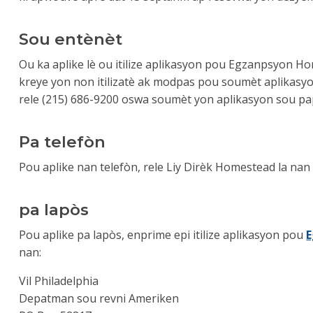
Sou entènèt
Ou ka aplike lè ou itilize aplikasyon pou Egzanpsyon H
kreye yon non itilizatè ak modpas pou soumèt aplikasyo
rele (215) 686-9200 oswa soumèt yon aplikasyon sou pa
Pa telefòn
Pou aplike nan telefòn, rele Liy Dirèk Homestead la na
pa lapòs
Pou aplike pa lapòs, enprime epi itilize aplikasyon pou
nan:
Vil Philadelphia
Depatman sou revni Ameriken