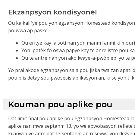
Ekzanpsyon kondisyonèl
Ou ka kalifye pou yon egzansyon Homestead kondisyonèl
pouvwa ap paske:
Ou eritye kay la soti nan yon manm fanmi ki mouri
Yon ipotèk fo oswa papye kay te anrejistre pou ka
Ou te antre nan yon akò lwaye-a-pwòp epi yo te pe
Yo pral akòde egzanpsyon sa a pou jiska twa zan apati d
pou plis detay sou pwosesis aplikasyon an, ki se yon ti
Kouman pou aplike pou
Dat limit final pou aplike pou Egzanpsyon Homestead l
aplike nan mwa septanm 13, yo wè apwobasyon reflete 
ki apwouve apre dat 13 septanm ap resevwa yon dezyèm 