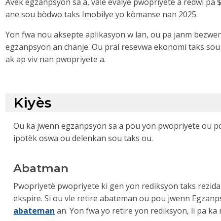
Avèk egzanpsyon sa a, valè evalye pwopriyete a redwi pa 
ane sou bòdwo taks Imobilye yo kòmanse nan 2025.
Yon fwa nou aksepte aplikasyon w lan, ou pa janm bezwe
egzanpsyon an chanje. Ou pral resevwa ekonomi taks sou 
ak ap viv nan pwopriyete a.
Kiyès
Ou ka jwenn egzanpsyon sa a pou yon pwopriyete ou pos
ipotèk oswa ou delenkan sou taks ou.
Abatman
Pwopriyetè pwopriyete ki gen yon rediksyon taks rezidan
ekspire. Si ou vle retire abateman ou pou jwenn Egzanp
abateman
an. Yon fwa yo retire yon rediksyon, li pa k