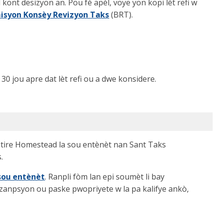
 kont desizyon an. Pou fè apèl, voye yon kopi lèt refi w
isyon Konsèy Revizyon Taks
(BRT).
 jou apre dat lèt refi ou a dwe konsidere.
tire Homestead la sou entènèt nan Sant Taks
.
sou entènèt
. Ranpli fòm lan epi soumèt li bay
egzanpsyon ou paske pwopriyete w la pa kalifye ankò,