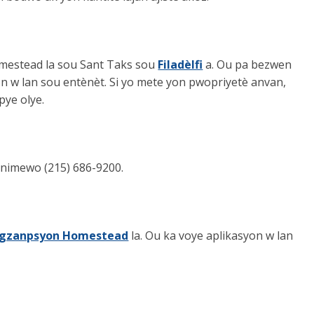
omestead la sou Sant Taks sou
Filadèlfi
a. Ou pa bezwen
n w lan sou entènèt. Si yo mete yon pwopriyetè anvan,
pye olye.
n nimewo (215) 686-9200.
Egzanpsyon Homestead
la. Ou ka voye aplikasyon w lan