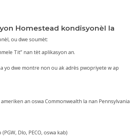
syon Homestead kondisyonèl la
nèl, ou dwe soumèt:
nmele Tit” nan tèt aplikasyon an.
sa yo dwe montre non ou ak adrès pwopriyete w ap
al ameriken an oswa Commonwealth la nan Pennsylvania
o (PGW, Dlo, PECO, oswa kab)