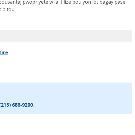
ousantaj pwopriyete w la itilize pou yon lòt bagay pase
 a tou.
tire
(215) 686-9200
.