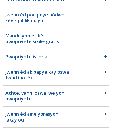
Jwenn èd pou peye bòdwo
sèvis piblik ou yo
Mande yon etikèt
pwopriyete sikilè-gratis
Pwopriyete istorik
Jwenn èd ak papye kay oswa
fwod ipotèk
Achte, vann, oswa lwe yon
pwopriyete
Jwenn èd amelyorasyon
lakay ou