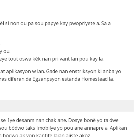
 si non ou pa sou papye kay pwopriyete a. Sa a
.
y ou.
ye tout oswa kèk nan pri vant lan pou kay la.
at aplikasyon w lan. Gade nan enstriksyon ki anba yo
 kras diferan de Egzanpsyon estanda Homestead la.
a se 1ye desanm nan chak ane. Dosye bonè yo ta dwe
sou bòdwo taks Imobilye yo pou ane annapre a. Aplikan
bòdwo ak yon kantite lajan ajiste akòz.