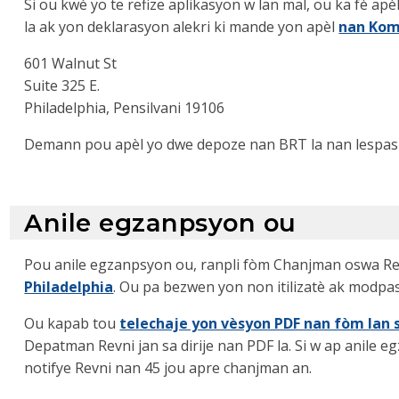
Si ou kwè yo te refize aplikasyon w lan mal, ou ka fè apèl
la ak yon deklarasyon alekri ki mande yon apèl
nan Kom
601 Walnut St
Suite 325 E.
Philadelphia, Pensilvani 19106
Demann pou apèl yo dwe depoze nan BRT la nan lespas 30
Anile egzanpsyon ou
Pou anile egzanpsyon ou, ranpli fòm Chanjman oswa Re
Philadelphia
. Ou pa bezwen yon non itilizatè ak modpas
Ou kapab tou
telechaje yon vèsyon PDF nan fòm lan 
Depatman Revni jan sa dirije nan PDF la. Si w ap anile 
notifye Revni nan 45 jou apre chanjman an.