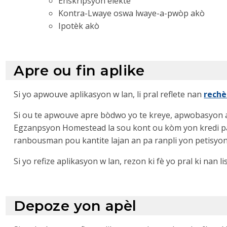
Enskripsyon elektè
Kontra-Lwaye oswa lwaye-a-pwòp akò
Ipotèk akò
Apre ou fin aplike
Si yo apwouve aplikasyon w lan, li pral reflete nan
rechè
Si ou te apwouve apre bòdwo yo te kreye, apwobasyon a
Egzanpsyon Homestead la sou kont ou kòm yon kredi pa
ranbousman pou kantite lajan an pa ranpli yon petisy
Si yo refize aplikasyon w lan, rezon ki fè yo pral ki nan lis
Depoze yon apèl