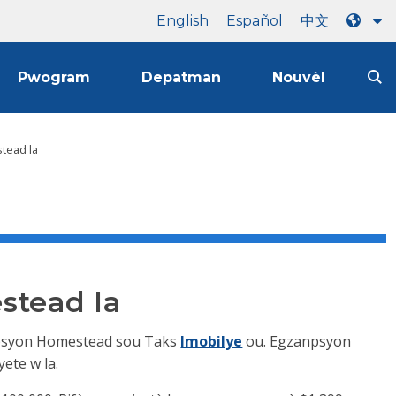
English
Español
中文
Pwogram
Depatman
Nouvèl
tead la
tead la
anpsyon Homestead sou Taks
Imobilye
ou. Egzanpsyon
ete w la.