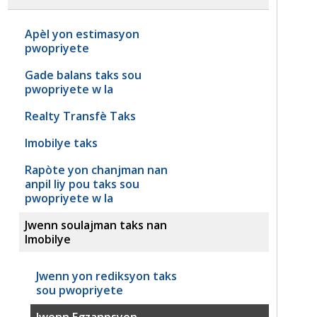
Apèl yon estimasyon
pwopriyete
Gade balans taks sou
pwopriyete w la
Realty Transfè Taks
Imobilye taks
Rapòte yon chanjman nan
anpil liy pou taks sou
pwopriyete w la
Jwenn soulajman taks nan
Imobilye
Jwenn yon rediksyon taks
sou pwopriyete
Jwenn Egzanpsyon