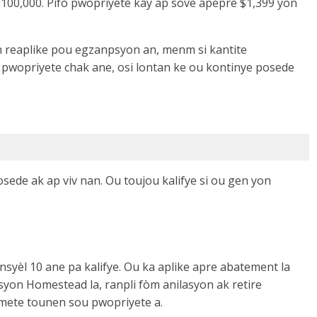
$100,000. Pifò pwopriyetè kay ap sove apeprè $1,399 yon
n reaplike pou egzanpsyon an, menm si kantite
pwopriyete chak ane, osi lontan ke ou kontinye posede
ede ak ap viv nan. Ou toujou kalifye si ou gen yon
syèl 10 ane pa kalifye. Ou ka aplike apre abatement la
syon Homestead la, ranpli fòm anilasyon ak retire
a mete tounen sou pwopriyete a.