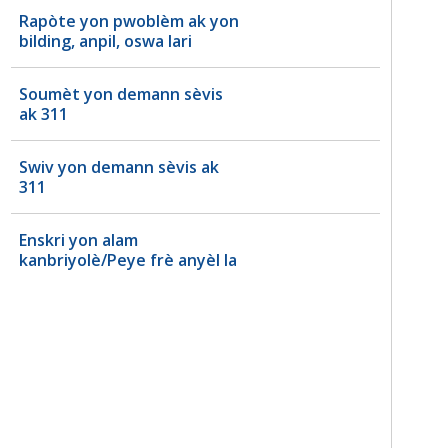
Rapòte yon pwoblèm ak yon
bilding, anpil, oswa lari
Soumèt yon demann sèvis
ak 311
Swiv yon demann sèvis ak
311
Enskri yon alam
kanbriyolè/Peye frè anyèl la