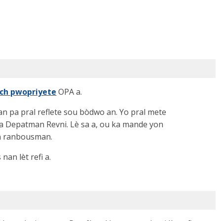
ch pwopriyete
OPA a.
n pa pral reflete sou bòdwo an. Yo pral mete
 Depatman Revni. Lè sa a, ou ka mande yon
on ranbousman.
 nan lèt refi a.