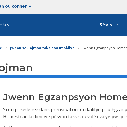
jan ou konnen
arker
Sèvis
te
Jwenn soulajman taks nan Imobilye
Jwenn Egzanpsyon Homes
lojman
Jwenn Egzanpsyon Homes
Si ou posede rezidans prensipal ou, ou kalifye pou Egz
Homestead la diminye pòsyon taks sou valè evalye pwopriy