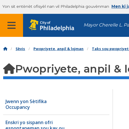
Yon sit entènèt ofisyèl nan vil Philadelphia gouvènman
Men ki 
Mayor Cherelle L. P
Sèvis
Pwopriyete, anpil & lojman
Taks sou pwopriye
Pwopriyete, anpil & 
Jwenn yon Sètifika
Occupancy
Enskri yo sispann ofri
espontaneman sou kay ou