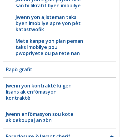
san bi likratif byen imobilye
Jwenn yon ajisteman taks
byen imobilye apre yon pèt
katastwofik
Mete kanpe yon plan peman
taks Imobilye pou
pwopriyete ou pa rete nan
Rapò grafiti
Jwenn yon kontraktè ki gen
lisans ak enfòmasyon
kontraktè
Jwenn enfòmasyon sou kote
ak dekoupaj an zòn
Foreclosure & lavant cherif