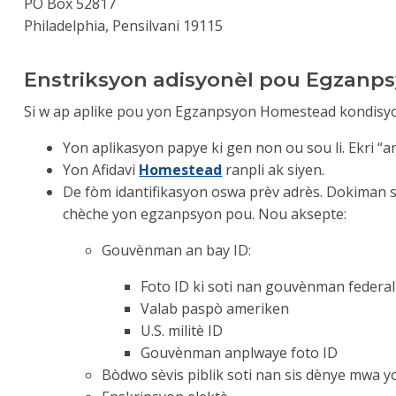
PO Box 52817
Philadelphia, Pensilvani 19115
Enstriksyon adisyonèl pou Egzanp
Si w ap aplike pou yon Egzanpsyon Homestead kondisyo
Yon aplikasyon papye ki gen non ou sou li. Ekri “a
Yon Afidavi
Homestead
ranpli ak siyen.
De fòm idantifikasyon oswa prèv adrès. Dokiman 
chèche yon egzanpsyon pou. Nou aksepte:
Gouvènman an bay ID:
Foto ID ki soti nan gouvènman feder
Valab paspò ameriken
U.S. militè ID
Gouvènman anplwaye foto ID
Bòdwo sèvis piblik soti nan sis dènye mwa y