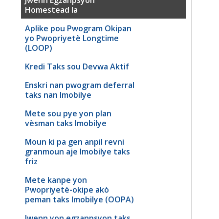
Homestead la
Aplike pou Pwogram Okipan
yo Pwopriyetè Longtime
(LOOP)
Kredi Taks sou Devwa Aktif
Enskri nan pwogram deferral
taks nan Imobilye
Mete sou pye yon plan
vèsman taks Imobilye
Moun ki pa gen anpil revni
granmoun aje Imobilye taks
friz
Mete kanpe yon
Pwopriyetè-okipe akò
peman taks Imobilye (OOPA)
Jwenn yon egzanpsyon taks