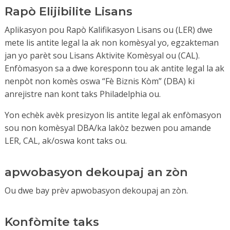
Rapò Elijibilite Lisans
Aplikasyon pou Rapò Kalifikasyon Lisans ou (LER) dwe
mete lis antite legal la ak non komèsyal yo, egzakteman
jan yo parèt sou Lisans Aktivite Komèsyal ou (CAL).
Enfòmasyon sa a dwe koresponn tou ak antite legal la ak
nenpòt non komès oswa “Fè Biznis Kòm” (DBA) ki
anrejistre nan kont taks Philadelphia ou.
Yon echèk avèk presizyon lis antite legal ak enfòmasyon
sou non komèsyal DBA/ka lakòz bezwen pou amande
LER, CAL, ak/oswa kont taks ou.
apwobasyon dekoupaj an zòn
Ou dwe bay prèv apwobasyon dekoupaj an zòn.
Konfòmite taks