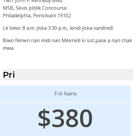
1401 John F. Kennedy Blvd.
MSB, Sèvis piblik Concourse
Philadelphia, Pensilvani 19102
Lè biwo: 8 a.m. jiska 3:30 p.m., lendi jiska vandredi
Biwo fèmen nan midi nan Mèkredi ki sot pase a nan chak
mwa.
Pri
Frè lisans
$380