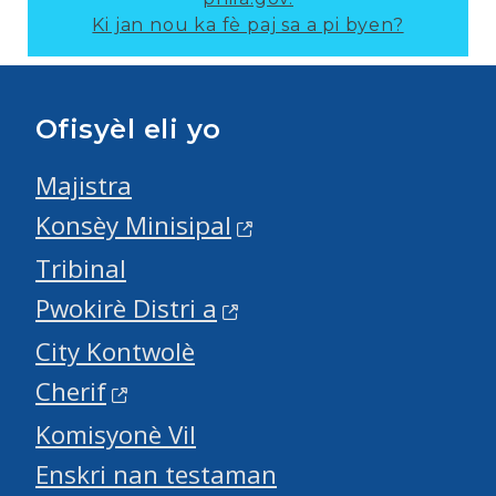
Ki jan nou ka fè paj sa a pi byen?
Ofisyèl eli yo
Majistra
Konsèy Minisipal
Tribinal
Pwokirè Distri a
City Kontwolè
Cherif
Komisyonè Vil
Enskri nan testaman