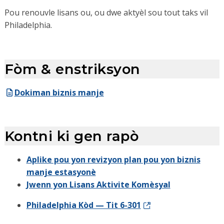
Pou renouvle lisans ou, ou dwe aktyèl sou tout taks vil
Philadelphia.
Fòm & enstriksyon
Dokiman biznis manje
Kontni ki gen rapò
Aplike pou yon revizyon plan pou yon biznis
manje estasyonè
Jwenn yon Lisans Aktivite Komèsyal
Philadelphia Kòd — Tit 6-301