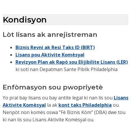
Kondisyon
Lòt lisans ak anrejistreman
Biznis Revni ak Resi Taks ID (BIRT)
Lisans pou Aktivite Komèsyal
Revizyon Plan ak Rapò sou Elijibilite Lisans (LER)
ki soti nan Depatman Sante Piblik Philadelphia
Enfòmasyon sou pwopriyetè
Yo pral bay lisans ou bay antite legal ki nan lis sou
Lisans
Aktivite Komèsyal
la ak
kont taks Philadelphia
ou.
Nenpòt non komès oswa “Fè Biznis Kòm” (DBA) dwe tou
ki nan lis sou Lisans Aktivite Komèsyal ou.