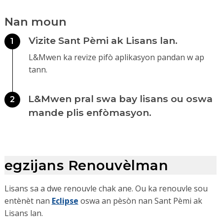
Nan moun
Vizite Sant Pèmi ak Lisans lan.
1
L&Mwen ka revize pifò aplikasyon pandan w ap
tann.
L&Mwen pral swa bay lisans ou oswa
2
mande plis enfòmasyon.
egzijans Renouvèlman
Lisans sa a dwe renouvle chak ane. Ou ka renouvle sou
entènèt nan
Eclipse
oswa an pèsòn nan Sant Pèmi ak
Lisans lan.