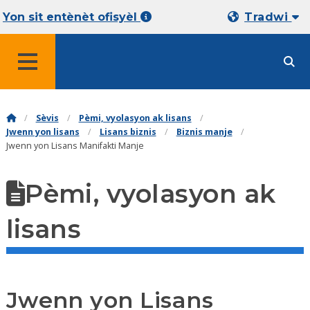
Yon sit entènèt ofisyèl
Tradwi
MENU
Sèvis
Pèmi, vyolasyon ak lisans
Jwenn yon lisans
Lisans biznis
Biznis manje
Jwenn yon Lisans Manifakti Manje
Pèmi, vyolasyon ak
lisans
Jwenn yon Lisans