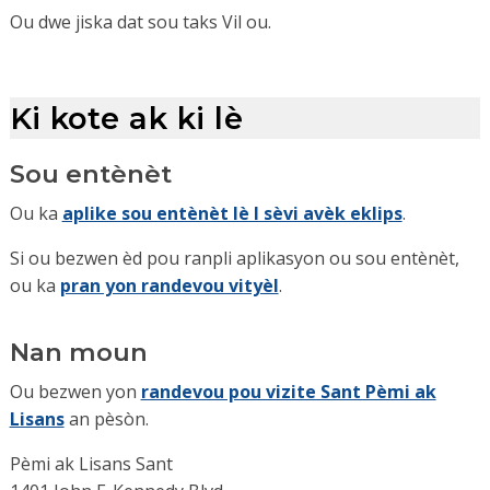
Ou dwe jiska dat sou taks Vil ou.
Ki kote ak ki lè
Sou entènèt
Ou ka
aplike sou entènèt lè l sèvi avèk eklips
.
Si ou bezwen èd pou ranpli aplikasyon ou sou entènèt,
ou ka
pran yon randevou vityèl
.
Nan moun
Ou bezwen yon
randevou pou vizite Sant Pèmi ak
Lisans
an pèsòn.
Pèmi ak Lisans Sant