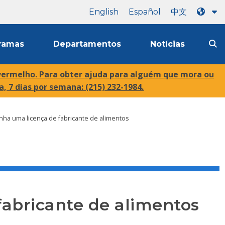
English
Español
中文
ramas
Departamentos
Notícias
vermelho.
Para obter ajuda para alguém que mora ou
, 7 dias por semana: (215) 232-1984.
ha uma licença de fabricante de alimentos
abricante de alimentos