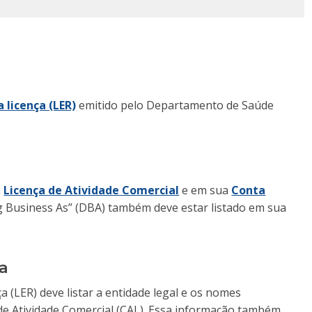
 licença (LER)
emitido pelo Departamento de Saúde
a
Licença de Atividade Comercial
e em sua
Conta
g Business As” (DBA) também deve estar listado em sua
ça
a (LER) deve listar a entidade legal e os nomes
e Atividade Comercial (CAL). Essa informação também