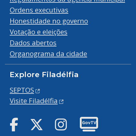
Ordens executivas
Honestidade no governo
Votação e eleições
Dados abertos
Organograma da cidade
Explore Filadélfia
SEPTOS
Visite Filadélfia
Facebook
Twitter
Instagram
GovTV