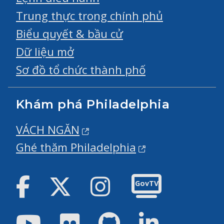
Trung thực trong chính phủ
Biểu quyết & bầu cử
Dữ liệu mở
Sơ đồ tổ chức thành phố
Khám phá Philadelphia
VÁCH NGĂN
Ghé thăm Philadelphia
Facebook
Twitter
Instagram
GovTV
Youtube
Flickr
GitHub
LinkedIn