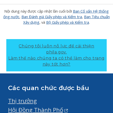
Nội dung này được cập nhật lần cuối bởi
Ban Cố vấn Hệ thống
ống nước
,
Ban Đánh giá Giấy phép và Kiểm tra
,
Ban Tiêu chuẩn
Xây dựng
, và
Bộ Giấy phép và Kiểm tra
.
Chúng tôi luôn nỗ lực để cải thiện
phila.gov.
Làm thế nào chúng ta có thể làm cho trang
này tốt hơn?
Các quan chức được bầu
Thị trưởng
Hội Đồng Thành Phố