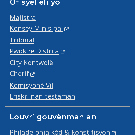
Ofisyèl eli yo
Majistra
Konsèy Minisipal
Tribinal
Pwokirè Distri a
City Kontwolè
Cherif
Komisyonè Vil
Enskri nan testaman
Louvri gouvènman an
Philadelphia kòd & konstitisyon