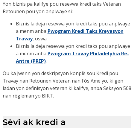
Yon biznis pa kalifye pou resevwa kredi taks Veteran
Retounen pou yon anplwaye si:
Biznis la deja resevwa yon kredi taks pou anplwaye
a menm anba
Pwogram Kredi Taks Kreyasyon
Travay
, oswa
Biznis la deja resevwa yon kredi taks pou anplwaye
a menm anba
Pwogram Travay Philadelphia Re-
Antre (PREP)
.
Ou ka jwenn yon deskripsyon konplè sou Kredi pou
Travay nan Retounen Veteran nan Fòs Ame yo, ki gen
ladan yon definisyon veteran ki kalifye, anba Seksyon 508
nan règleman yo BIRT.
Sèvi ak kredi a