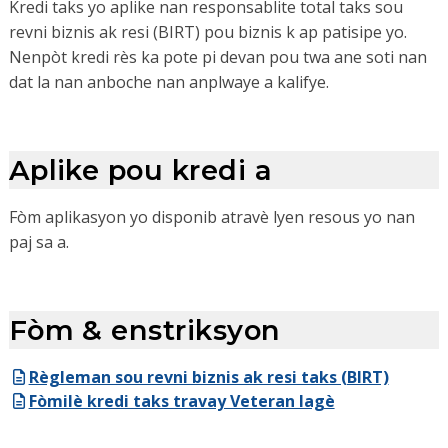
Kredi taks yo aplike nan responsablite total taks sou
revni biznis ak resi (BIRT) pou biznis k ap patisipe yo.
Nenpòt kredi rès ka pote pi devan pou twa ane soti nan
dat la nan anboche nan anplwaye a kalifye.
Aplike pou kredi a
Fòm aplikasyon yo disponib atravè lyen resous yo nan
paj sa a.
Fòm & enstriksyon
Règleman sou revni biznis ak resi taks (BIRT)
Fòmilè kredi taks travay Veteran lagè