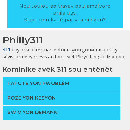
Nou toujou ap travay pou amelyore
phila.gov.
Ki jan nou ka fè paj sa a pi byen?
Philly311
311
bay aksè dirèk nan enfòmasyon gouvènman City,
sèvis, ak dènye sèvis an tan reyèl. Plizyè lang ki disponib.
Kominike avèk 311 sou entènèt
RAPÒTE YON PWOBLÈM
POZE YON KESYON
SWIV YON DEMANN