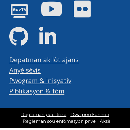
Youtube
Flickr
GovTV
GitHub
LinkedIn
Depatman ak lòt ajans
Anyè sèvis
Pwogram & inisyativ
Piblikasyon & fòm
Regleman pou itilize
Dwa pou konnen
Règleman sou enfòmasyon prive
Aksè