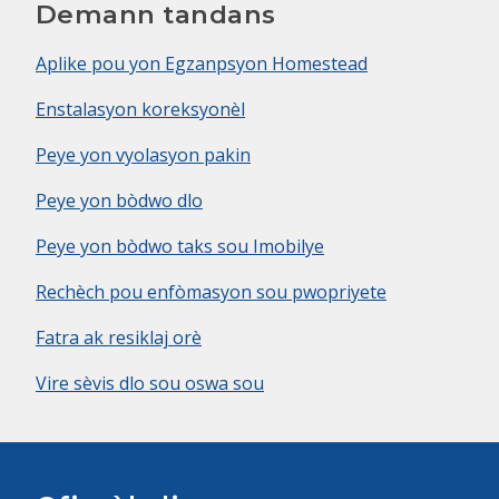
Demann tandans
Aplike pou yon Egzanpsyon Homestead
Enstalasyon koreksyonèl
Peye yon vyolasyon pakin
Peye yon bòdwo dlo
Peye yon bòdwo taks sou Imobilye
Rechèch pou enfòmasyon sou pwopriyete
Fatra ak resiklaj orè
Vire sèvis dlo sou oswa sou