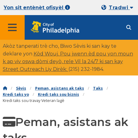
Yon sit entènèt ofisyèl
Tradwi
Akòz tanperati trè cho, Biwo Sèvis ki san kay te
deklare yon
Kòd Wouj. Pou jwenn èd pou yon moun
k ap viv oswa dòmi deyò, rele Vil la 24/7 ki san kay
Street Outreach Liy Dirèk:
(
215) 232-1984.
Sèvis
Peman, asistans ak taks
Taks
Kredi taks yo
Kredi taks sou biznis
Kredi taks sou travay Veteran lagè
Peman, asistans ak
taks