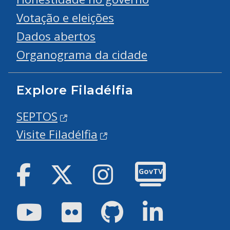
Votação e eleições
Dados abertos
Organograma da cidade
Explore Filadélfia
SEPTOS
Visite Filadélfia
Facebook
Twitter
Instagram
GovTV
Youtube
Flickr
GitHub
LinkedIn