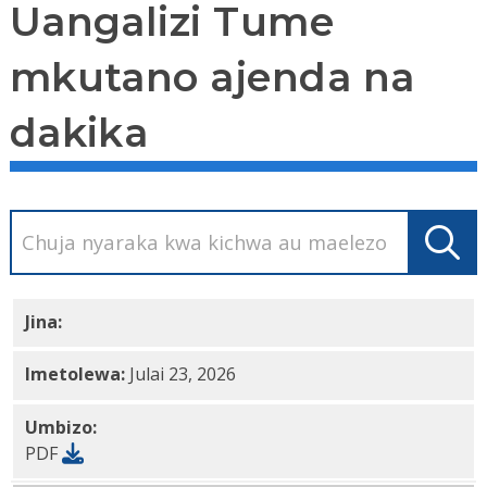
Uangalizi Tume
mkutano ajenda na
dakika
Jina:
Ripoti ya
Rufaa ya Malalamiko ya CPOC Juni
PDF
Imetolewa:
Julai 23, 2026
Umbizo:
PDF