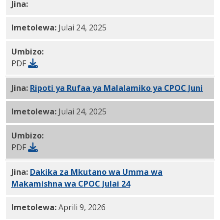
Jina:
CPOC Julai 24, 2025 Ripoti PDF
Imetolewa:
Julai 24, 2025
Umbizo:
PDF
Jina:
Ripoti ya Rufaa ya Malalamiko ya CPOC Juni
7-24
Imetolewa:
Julai 24, 2025
Umbizo:
PDF
Jina:
Dakika za Mkutano wa Umma wa
Makamishna wa CPOC Julai 24
, 2025 PDF
Imetolewa:
Aprili 9, 2026