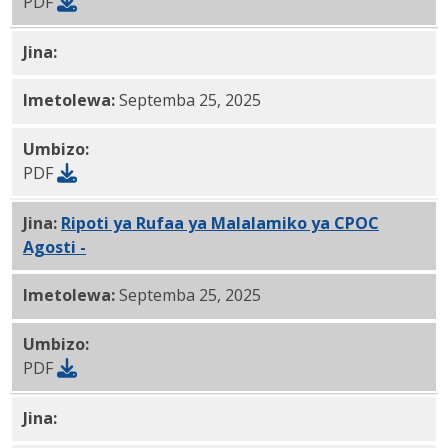
PDF
Jina:
CPOC Septemba 25, 2025 Ripoti PDF
Imetolewa:
Septemba 25, 2025
Umbizo:
PDF
Jina:
Ripoti ya Rufaa ya Malalamiko ya CPOC
Agosti -
09.25.2025 PDF
Imetolewa:
Septemba 25, 2025
Umbizo:
PDF
Jina:
Dakika za Mkutano wa Umma wa Makamishna wa