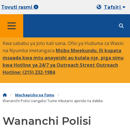
Tovuti rasmi
Tafsiri
MENYU
Kwa sababu ya joto kali sana, Ofisi ya Huduma za Wasio
na Nyumba imetangaza
Msibo Mwekundu. Ili kupata
msaada kwa mtu anayeishi au kulala nje, piga simu
kwa Hotline ya 24/7 ya Outreach Street Outreach
Hotline:
(215) 232-1984
.
Machapisho na fomu
Wananchi Polisi Uangalizi Tume mkutano ajenda na dakika
Wananchi Polisi