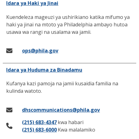
Idara ya Haki ya Jinai
Kuendeleza mageuzi ya ushirikiano katika mifumo ya
haki ya jinai na mtoto ya Philadelphia ambayo hutoa
usawa wa rangi na usalama wa jamii.
ops@phila.gov
Idara ya Huduma za Binadamu
Kufanya kazi pamoja na jamii kusaidia familia na
kulinda watoto.
dhscommunications@phila.gov
(215) 683-4347
kwa habari
(215) 683-6000
Kwa malalamiko