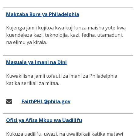
Maktaba Bure ya Philadelphia
Kujenga jamii kujitoa kwa kujifunza maisha yote kwa
kuendeleza kazi, teknolojia, kazi, fedha, utamaduni,
na elimu ya kiraia.
Masuala ya Imani na Dini
Kuwakilisha jamii tofauti za imani za Philadelphia
katika serikali za mitaa.
FaithPHL@phila.gov
Ofisi ya Afisa Mkuu wa Uadilifu
Kukuza uadilifu, uwazi, na uwajibikaji katika matawi