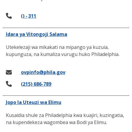
() -
311
Idara ya Vitongoji Salama
Utekelezaji wa mikakati na mipango ya kuzuia,
kupunguza, na kumaliza vurugu huko Philadelphia.
ovpinfo@phila.gov
(215) 686-789
Jopo la Uteuzi wa Elimu
Kusaidia shule za Philadelphia kwa kuajiri, kuzingatia,
na kupendekeza wagombea wa Bodi ya Elimu.