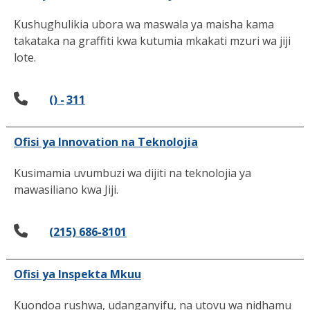
Kushughulikia ubora wa maswala ya maisha kama
takataka na graffiti kwa kutumia mkakati mzuri wa jiji
lote.
() -
311
Ofisi ya Innovation na Teknolojia
Kusimamia uvumbuzi wa dijiti na teknolojia ya
mawasiliano kwa Jiji.
(215) 686-8101
Ofisi ya Inspekta Mkuu
Kuondoa rushwa, udanganyifu, na utovu wa nidhamu