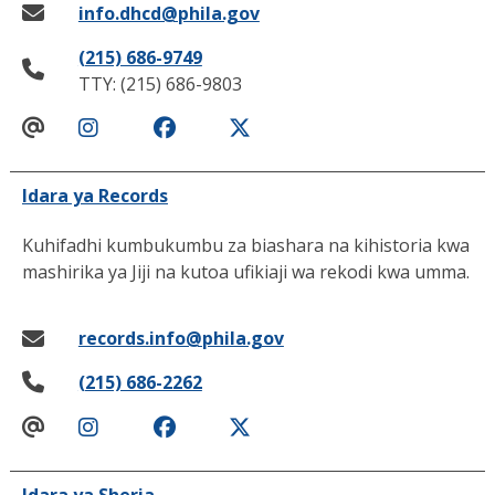
info.dhcd@phila.gov
(215) 686-9749
TTY: (215) 686-9803
Idara ya Records
Kuhifadhi kumbukumbu za biashara na kihistoria kwa
mashirika ya Jiji na kutoa ufikiaji wa rekodi kwa umma.
records.info@phila.gov
(215) 686-2262
Idara ya Sheria