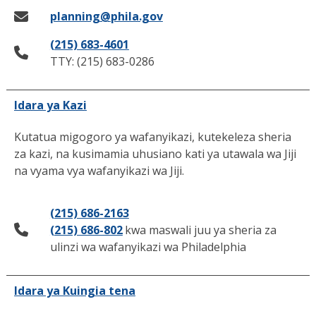
planning@phila.gov
(215) 683-4601
TTY: (215) 683-0286
Idara ya Kazi
Kutatua migogoro ya wafanyikazi, kutekeleza sheria
za kazi, na kusimamia uhusiano kati ya utawala wa Jiji
na vyama vya wafanyikazi wa Jiji.
(215) 686-2163
(215) 686-802
kwa maswali juu ya sheria za
ulinzi wa wafanyikazi wa Philadelphia
Idara ya Kuingia tena