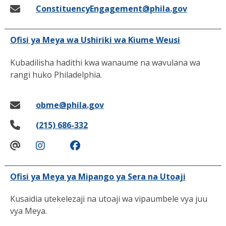
ConstituencyEngagement@phila.gov
Ofisi ya Meya wa Ushiriki wa Kiume Weusi
Kubadilisha hadithi kwa wanaume na wavulana wa
rangi huko Philadelphia.
obme@phila.gov
(215) 686-332
Ofisi ya Meya ya Mipango ya Sera na Utoaji
Kusaidia utekelezaji na utoaji wa vipaumbele vya juu
vya Meya.