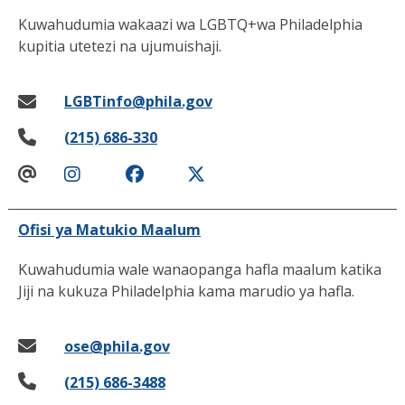
Kuwahudumia wakaazi wa LGBTQ+wa Philadelphia
kupitia utetezi na ujumuishaji.
LGBTinfo@phila.gov
(215) 686-330
Ofisi ya Matukio Maalum
Kuwahudumia wale wanaopanga hafla maalum katika
Jiji na kukuza Philadelphia kama marudio ya hafla.
ose@phila.gov
(215) 686-3488