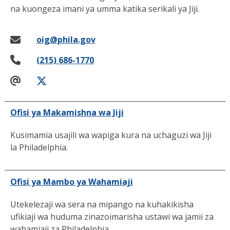
na kuongeza imani ya umma katika serikali ya Jiji.
oig@phila.gov
(215) 686-1770
Ofisi ya Makamishna wa Jiji
Kusimamia usajili wa wapiga kura na uchaguzi wa Jiji
la Philadelphia.
Ofisi ya Mambo ya Wahamiaji
Utekelezaji wa sera na mipango na kuhakikisha
ufikiaji wa huduma zinazoimarisha ustawi wa jamii za
wahamiaji za Philadelphia.