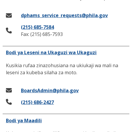
dphams_service_requests@phila.gov
(215) 685-7584
Fax: (215) 685-7593
Bodi ya Leseni na Ukaguzi wa Ukaguzi
Kusikia rufaa zinazohusiana na ukiukaji wa mali na
leseni za kubeba silaha za moto.
BoardsAdmin@phila.gov
(215) 686-2427
Bodi ya Maadili