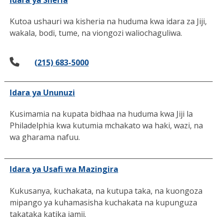
Kutoa ushauri wa kisheria na huduma kwa idara za Jiji,
wakala, bodi, tume, na viongozi waliochaguliwa.
(215) 683-5000
Idara ya Ununuzi
Kusimamia na kupata bidhaa na huduma kwa Jiji la
Philadelphia kwa kutumia mchakato wa haki, wazi, na
wa gharama nafuu.
Idara ya Usafi wa Mazingira
Kukusanya, kuchakata, na kutupa taka, na kuongoza
mipango ya kuhamasisha kuchakata na kupunguza
takataka katika jamii.