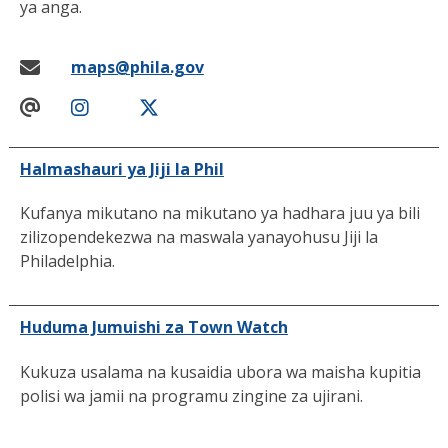
ya anga.
maps@phila.gov
Halmashauri ya Jiji la Phil
Kufanya mikutano na mikutano ya hadhara juu ya bili
zilizopendekezwa na maswala yanayohusu Jiji la
Philadelphia.
Huduma Jumuishi za Town Watch
Kukuza usalama na kusaidia ubora wa maisha kupitia
polisi wa jamii na programu zingine za ujirani.