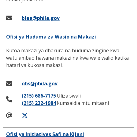
biea@phila.gov
Ofisi ya Huduma za Wasio na Makazi
Kutoa makazi ya dharura na huduma zingine kwa
watu ambao hawana makazi na kwa wale walio katika
hatari ya kukosa makazi.
ohs@phila.gov
(215) 686-7175
Uliza swali
(215) 232-1984
kumsaidia mtu mitaani
Ofisi ya Initiatives Safi na Kijani