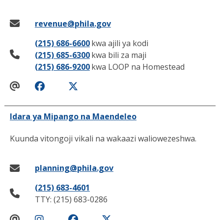
revenue@phila.gov
(215) 686-6600
kwa ajili ya kodi
(215) 685-6300
kwa bili za maji
(215) 686-9200
kwa LOOP na Homestead
Idara ya Mipango na Maendeleo
Kuunda vitongoji vikali na wakaazi waliowezeshwa.
planning@phila.gov
(215) 683-4601
TTY: (215) 683-0286