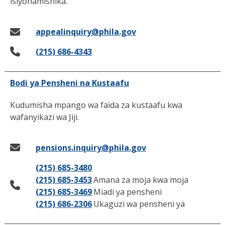
isiyohamishika.
appealinquiry@phila.gov
(215) 686-4343
Bodi ya Pensheni na Kustaafu
Kudumisha mpango wa faida za kustaafu kwa
wafanyikazi wa Jiji.
pensions.inquiry@phila.gov
(215) 685-3480
(215) 685-3453
Amana za moja kwa moja
(215) 685-3469
Miadi ya pensheni
(215) 686-2306
Ukaguzi wa pensheni ya