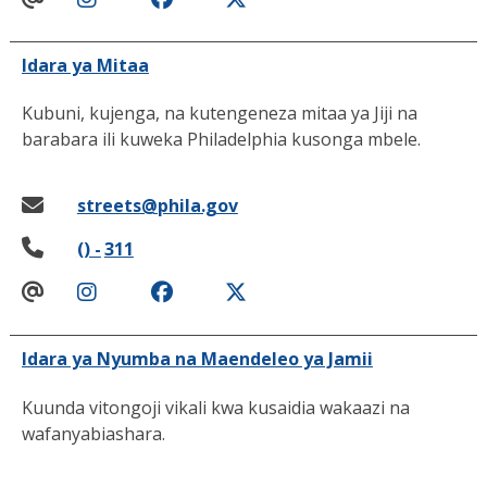
Idara ya Mitaa
Kubuni, kujenga, na kutengeneza mitaa ya Jiji na
barabara ili kuweka Philadelphia kusonga mbele.
streets@phila.gov
() -
311
Idara ya Nyumba na Maendeleo ya Jamii
Kuunda vitongoji vikali kwa kusaidia wakaazi na
wafanyabiashara.