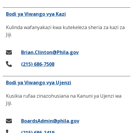
Bodi ya Viwango vya Kazi
Kulinda wafanyakazi kwa kutekeleza sheria za kazi za
Jiji.
Brian.Clinton@Phila.gov
(215) 686-7508
Bodi ya Viwango vya Ujenzi
Kusikia rufaa zinazohusiana na Kanuni ya Ujenzi wa
Jiji.
BoardsAdmin@phila.gov
(215) 686-2419