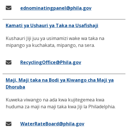
ednominatingpanel@phila.gov
Kamati ya Ushauri ya Taka na Usafishaji
Kushauri Jiji juu ya usimamizi wake wa taka na
mipango ya kuchakata, mipango, na sera.
RecyclingOffice@Phila.gov
Maji, Maji taka na Bodi ya Kiwango cha Maji ya
Dhoruba
Kuweka viwango na ada kwa kujitegemea kwa
huduma za maji na maji taka kwa Jiji la Philadelphia.
WaterRateBoard@phila.gov