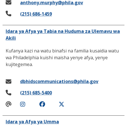
anthony.murphy@phila.gov
(215) 686-1459
Idara ya Afya ya Tabia na Huduma za Ulemavu wa
Akili
Kufanya kazi na watu binafsi na familia kusaidia watu
wa Philadelphia kuishi maisha yenye afya, yenye
kujitegemea.
dbhidscommunications@phila.gov
(215) 685-5400
Idara ya Afya ya Umma