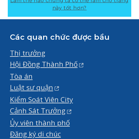
Làm thế nào chúng ta có thể làm cho trang
này tốt hơn?
Các quan chức được bầu
Thị trưởng
Hội Đồng Thành Phố
Tòa án
Luật sư quận
Kiểm Soát Viên City
Cảnh Sát Trưởng
Ủy viên thành phố
Đăng ký di chúc