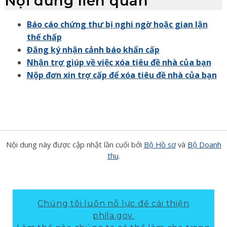
Nội dung liên quan
Báo cáo chứng thư bị nghi ngờ hoặc gian lận
thế chấp
Đăng ký nhận cảnh báo khẩn cấp
Nhận trợ giúp về việc xóa tiêu đề nhà của bạn
Nộp đơn xin trợ cấp để xóa tiêu đề nhà của bạn
Nội dung này được cập nhật lần cuối bởi
Bộ Hồ sơ
và
Bộ Doanh
thu
.
Chúng tôi luôn nỗ lực để cải thiện
phila.gov.