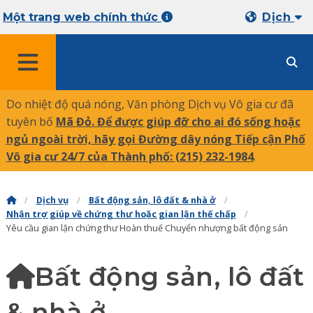
Một trang web chính thức
Dịch
THỰC ĐƠN
Do nhiệt độ quá nóng, Văn phòng Dịch vụ Vô gia cư đã
tuyên bố
Mã Đỏ. Để được giúp đỡ cho ai đó sống hoặc
ngủ ngoài trời, hãy gọi Đường dây nóng Tiếp cận Phố
Vô gia cư 24/7 của Thành phố:
(215) 232-1984
.
Dịch vụ
Bất động sản, lô đất & nhà ở
Nhận trợ giúp về chứng thư hoặc gian lận thế chấp
Yêu cầu gian lận chứng thư Hoàn thuế Chuyển nhượng bất động sản
Bất động sản, lô đất
& nhà ở