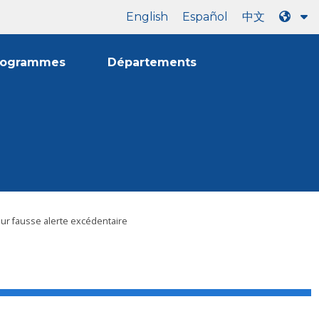
English
Español
中文
rogrammes
Départements
r fausse alerte excédentaire