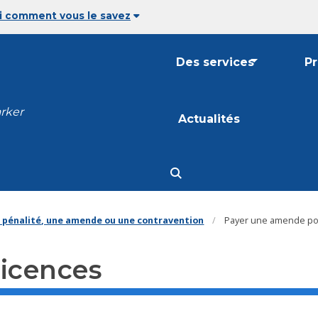
i comment vous le savez
Des services
P
arker
Actualités
 pénalité, une amende ou une contravention
Payer une amende pou
licences