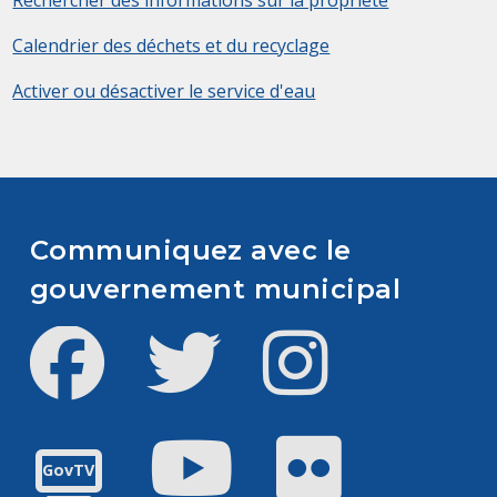
Rechercher des informations sur la propriété
Calendrier des déchets et du recyclage
Activer ou désactiver le service d'eau
Communiquez avec le
gouvernement municipal
Facebook
Twitter
Instagram
Youtube
Flickr
GovTV