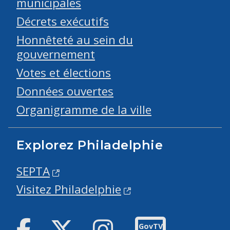
municipales
Décrets exécutifs
Honnêteté au sein du
gouvernement
Votes et élections
Données ouvertes
Organigramme de la ville
Explorez Philadelphie
SEPTA
Visitez Philadelphie
Facebook
Twitter
Instagram
GovTV