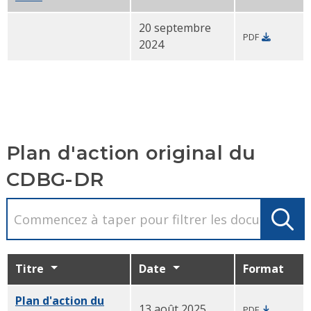
20 septembre
PDF
Amendement 1 du plan d'action CDBG-DR- Résumé - C
2024
Plan d'action original du
CDBG-DR
Titre
Date
Format
Plan d'action du
13 août 2025
PDF