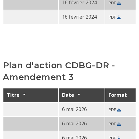
16 février 2024
PDF
Plan de participation citoyenne du CDBG-DR (1er juill
16 février 2024
PDF
Plan d'accès aux
langues du CDBG-DR PDF
Plan d'action CDBG-DR -
Amendement 3
Titre
Date
Format
6 mai 2026
PDF
Résumé du
plan d'action CDBG-DR-Amendement 3 PD
6 mai 2026
PDF
Résumé du
plan d'action CDBG-DR - Amendement 3
-
6 mai 2026
PDF