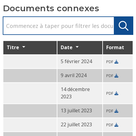
Documents connexes
Titre
Date
Format
5 février 2024
PDF
Brochure générale du CDBG-DR PDF
9 avril 2024
PDF
Récapitulatif de l'
engagement du CDBG-DR
(PDF)
14 décembre
PDF
Récapitulatif de l'
engagement du CDBG-DR
2023
(PDF)
13 juillet 2023
PDF
Dépliant sur les besoins
non satisfaits du CDBG-DR P
22 juillet 2023
PDF
Dépliant sur les besoins d'
atténuation du CDBG-DR P