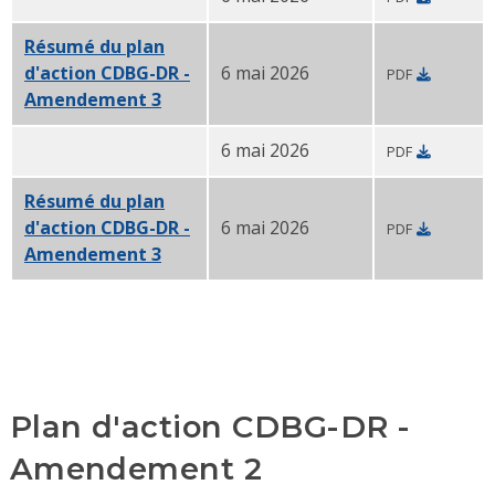
Résumé du
plan d'action CDBG-DR - Amendement 3
- 
Résumé du plan
d'action CDBG-DR -
6 mai 2026
PDF
Amendement 3
(PDF simplifié en chinois)
6 mai 2026
PDF
Résumé du
plan d'action CDBG-DR - Amendement 3-P
Résumé du plan
d'action CDBG-DR -
6 mai 2026
PDF
Amendement 3
- Créole haïtien PDF
Plan d'action CDBG-DR -
Amendement 2