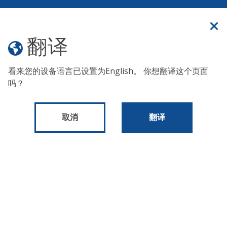
官方网站
翻译
翻译
菜单
看来您的设备语言已设置为
English
。 你想翻译这个页面
吗？
CDBG-DR 计划
取消
翻译
财务主任办公室的一部分
财务主任办公室
CDBG-DR 计划
行动计划和相关文件