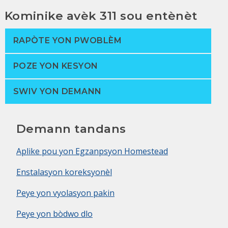
Kominike avèk 311 sou entènèt
RAPÒTE YON PWOBLÈM
POZE YON KESYON
SWIV YON DEMANN
Demann tandans
Aplike pou yon Egzanpsyon Homestead
Enstalasyon koreksyonèl
Peye yon vyolasyon pakin
Peye yon bòdwo dlo