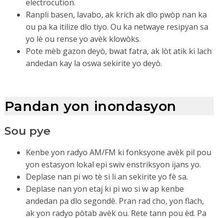
electrocution.
Ranpli basen, lavabo, ak krich ak dlo pwòp nan ka
ou pa ka itilize dlo tiyo. Ou ka netwaye resipyan sa
yo lè ou rense yo avèk klowòks.
Pote mèb gazon deyò, bwat fatra, ak lòt atik ki lach
andedan kay la oswa sekirite yo deyò.
Pandan yon inondasyon
Sou pye
Kenbe yon radyo AM/FM ki fonksyone avèk pil pou
yon estasyon lokal epi swiv enstriksyon ijans yo.
Deplase nan pi wo tè si li an sekirite yo fè sa.
Deplase nan yon etaj ki pi wo si w ap kenbe
andedan pa dlo segondè. Pran rad cho, yon flach,
ak yon radyo pòtab avèk ou. Rete tann pou èd. Pa