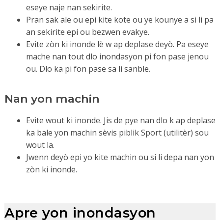
eseye naje nan sekirite.
Pran sak ale ou epi kite kote ou ye kounye a si li pa
an sekirite epi ou bezwen evakye.
Evite zòn ki inonde lè w ap deplase deyò. Pa eseye
mache nan tout dlo inondasyon pi fon pase jenou
ou. Dlo ka pi fon pase sa li sanble.
Nan yon machin
Evite wout ki inonde. Jis de pye nan dlo k ap deplase
ka bale yon machin sèvis piblik Sport (utilitèr) sou
wout la.
Jwenn deyò epi yo kite machin ou si li depa nan yon
zòn ki inonde.
Apre yon inondasyon