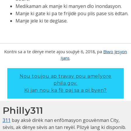
Medikaman ak manje ki manyen dlo inondasyon.
Manje ki gate ki pa te frijidè pou plis pase sis èdtan.
Manje jele ki te deglase.
Kontni sa a te dènye mete ajou sou
Jiyè 6, 2018
, pa
Biwo Jesyon
Ijans
.
Nou toujou ap travay pou amelyore
phila.gov.
Ki jan nou ka fè paj sa a pi byen?
Philly311
311
bay aksè dirèk nan enfòmasyon gouvènman City,
sèvis, ak dènye sèvis an tan reyèl. Plizyè lang ki disponib.