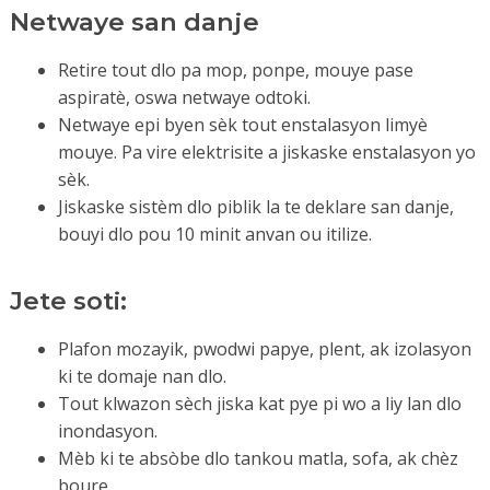
Netwaye san danje
Retire tout dlo pa mop, ponpe, mouye pase
aspiratè, oswa netwaye odtoki.
Netwaye epi byen sèk tout enstalasyon limyè
mouye. Pa vire elektrisite a jiskaske enstalasyon yo
sèk.
Jiskaske sistèm dlo piblik la te deklare san danje,
bouyi dlo pou 10 minit anvan ou itilize.
Jete soti:
Plafon mozayik, pwodwi papye, plent, ak izolasyon
ki te domaje nan dlo.
Tout klwazon sèch jiska kat pye pi wo a liy lan dlo
inondasyon.
Mèb ki te absòbe dlo tankou matla, sofa, ak chèz
boure.