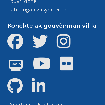
Louvri done
Tablo òganizasyon vil la
Konekte ak gouvènman vil la
Facebook
Twitter
Instagram
Youtube
Flickr
GovTV
GitHub
LinkedIn
Depatman ak lòt ajans