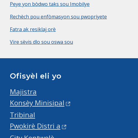
Peye yon bòdwo taks sou Imobilye
Rechèch pou enfòmasyon sou pwopriyete
Fatra ak resiklaj orè
Vire sèvis dlo sou oswa sou
Ofisyèl eli yo
Majistra
Konsèy Minisipal
Tribinal
Pwokirè Distri a
City Kontwolè