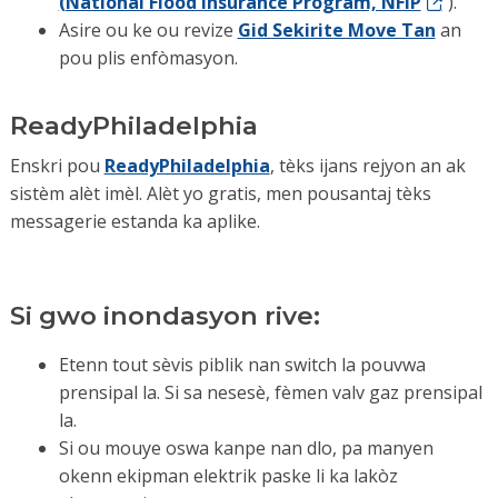
(National Flood Insurance Program, NFIP
).
Asire ou ke ou revize
Gid Sekirite Move Tan
an
pou plis enfòmasyon.
ReadyPhiladelphia
Enskri pou
ReadyPhiladelphia
, tèks ijans rejyon an ak
sistèm alèt imèl. Alèt yo gratis, men pousantaj tèks
messagerie estanda ka aplike.
Si gwo inondasyon rive:
Etenn tout sèvis piblik nan switch la pouvwa
prensipal la. Si sa nesesè, fèmen valv gaz prensipal
la.
Si ou mouye oswa kanpe nan dlo, pa manyen
okenn ekipman elektrik paske li ka lakòz