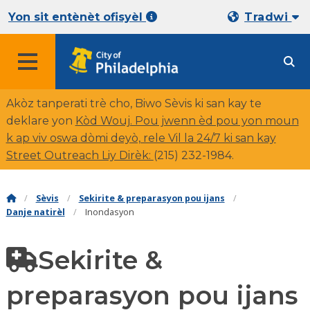
Yon sit entènèt ofisyèl
Tradwi
Akòz tanperati trè cho, Biwo Sèvis ki san kay te
deklare yon
Kòd Wouj. Pou jwenn èd pou yon moun
k ap viv oswa dòmi deyò, rele Vil la 24/7 ki san kay
Street Outreach Liy Dirèk:
(
215) 232-1984.
Sèvis
Sekirite & preparasyon pou ijans
Danje natirèl
Inondasyon
Sekirite &
preparasyon pou ijans