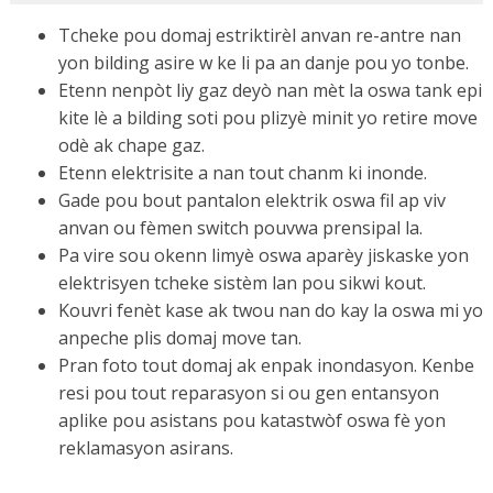
Tcheke pou domaj estriktirèl anvan re-antre nan
yon bilding asire w ke li pa an danje pou yo tonbe.
Etenn nenpòt liy gaz deyò nan mèt la oswa tank epi
kite lè a bilding soti pou plizyè minit yo retire move
odè ak chape gaz.
Etenn elektrisite a nan tout chanm ki inonde.
Gade pou bout pantalon elektrik oswa fil ap viv
anvan ou fèmen switch pouvwa prensipal la.
Pa vire sou okenn limyè oswa aparèy jiskaske yon
elektrisyen tcheke sistèm lan pou sikwi kout.
Kouvri fenèt kase ak twou nan do kay la oswa mi yo
anpeche plis domaj move tan.
Pran foto tout domaj ak enpak inondasyon. Kenbe
resi pou tout reparasyon si ou gen entansyon
aplike pou asistans pou katastwòf oswa fè yon
reklamasyon asirans.