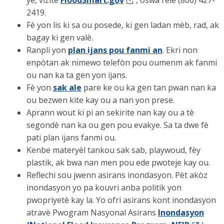
ye, vizite
FloodSmart.gov
, oswa rele (800) 427-
2419.
Fè yon lis ki sa ou posede, ki gen ladan mèb, rad, ak
bagay ki gen valè.
Ranpli yon
plan ijans pou fanmi an
. Ekri non
enpòtan ak nimewo telefòn pou oumenm ak fanmi
ou nan ka ta gen yon ijans.
Fè yon
sak ale
pare ke ou ka gen tan pwan nan ka
ou bezwen kite kay ou a nan yon prese.
Aprann wout ki pi an sekirite nan kay ou a tè
segondè nan ka ou gen pou evakye. Sa ta dwe fè
pati plan ijans fanmi ou.
Kenbe materyèl tankou sak sab, playwoud, fèy
plastik, ak bwa nan men pou ede pwoteje kay ou.
Reflechi sou jwenn asirans inondasyon. Pèt akòz
inondasyon yo pa kouvri anba politik yon
pwopriyetè kay la. Yo ofri asirans kont inondasyon
atravè Pwogram Nasyonal Asirans
Inondasyon