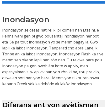
Inondasyon
Inondasyon se dezas natirèl ki pi komen nan Etazini, e
Pennsilvani gen pi gwo pousantaj inondasyon nenpòt
eta. Se pa tout inondasyon yo se menm bagay la. Gwo
lapli ka lakòz inondasyon. Tanperati cho apre Lanèj ki
Tonbe an ka lakòz inondasyon. Inondasyon Flash ka rive
menm san okenn lapli nan zòn nan. Ou ta dwe pare pou
inondasyon pa gen pwoblèm kote w ap viv, men
espesyalman si w ap viv nan yon zòn ki ba, tou pre dlo,
oswa en soti nan yon baraj. Menm yon ti kouran oswa
kabann Creek sèk ka debòde ak lakòz inondasyon.
Diferans ant yon avètisman