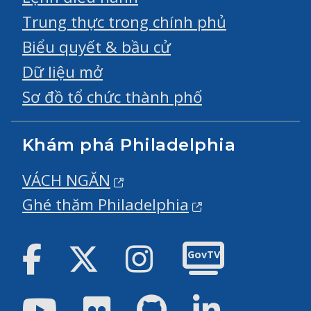
Trung thực trong chính phủ
Biểu quyết & bầu cử
Dữ liệu mở
Sơ đồ tổ chức thành phố
Khám phá Philadelphia
VÁCH NGĂN
Ghé thăm Philadelphia
Facebook
Twitter
Instagram
GovTV
Youtube
Flickr
GitHub
LinkedIn