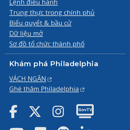
Lệnh điều hành
Trung thực trong chính phủ
Biểu quyết & bầu cử
Dữ liệu mở
Sơ đồ tổ chức thành phố
Khám phá Philadelphia
VÁCH NGĂN
Ghé thăm Philadelphia
Facebook
Twitter
Instagram
GovTV