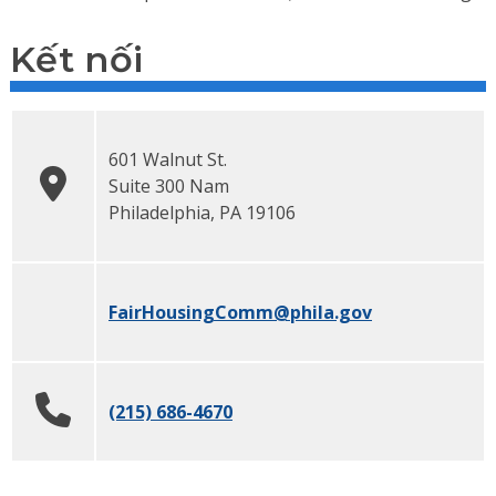
Kết nối
601 Walnut St.
Suite 300 Nam
Philadelphia
, PA 19106
FairHousingComm
@phila.gov
(215) 686-4670