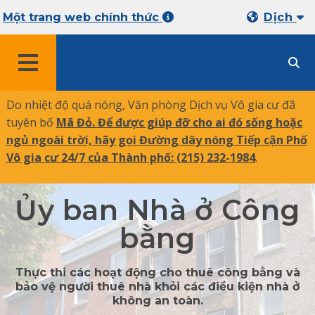
Một trang web chính thức
Dịch
MENU
Do nhiệt độ quá nóng, Văn phòng Dịch vụ Vô gia cư đã
tuyên bố
Mã Đỏ. Để được giúp đỡ cho ai đó sống hoặc
ngủ ngoài trời, hãy gọi Đường dây nóng Tiếp cận Phố
Vô gia cư 24/7 của Thành phố:
(215) 232-1984
.
Ủy ban Nhà ở Công
bằng
Thực thi các hoạt động cho thuê công bằng và
bảo vệ người thuê nhà khỏi các điều kiện nhà ở
không an toàn.