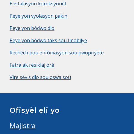
Enstalasyon koreksyonèl
Peye yon vyolasyon pakin
Peye yon bòdwo dlo
Peye yon bòdwo taks sou Imobilye
Rechèch pou enfòmasyon sou pwopriyete
Fatra ak resiklaj orè
Vire sèvis dlo sou oswa sou
Ofisyèl eli yo
Majistra