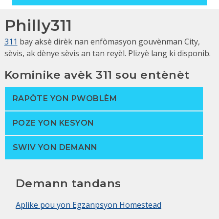
Philly311
311
bay aksè dirèk nan enfòmasyon gouvènman City,
sèvis, ak dènye sèvis an tan reyèl. Plizyè lang ki disponib.
Kominike avèk 311 sou entènèt
RAPÒTE YON PWOBLÈM
POZE YON KESYON
SWIV YON DEMANN
Demann tandans
Aplike pou yon Egzanpsyon Homestead