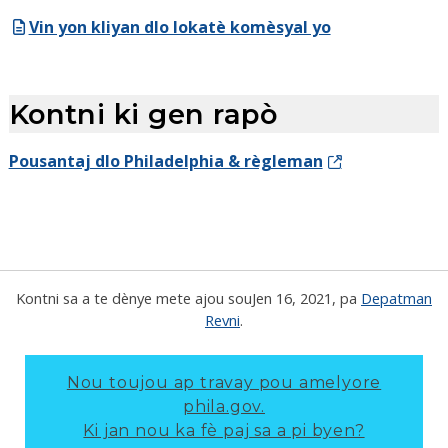
Vin yon kliyan dlo lokatè komèsyal yo
Kontni ki gen rapò
Pousantaj dlo Philadelphia & règleman
Kontni sa a te dènye mete ajou sou
Jen 16, 2021
, pa
Depatman
Revni
.
Nou toujou ap travay pou amelyore
phila.gov.
Ki jan nou ka fè paj sa a pi byen?