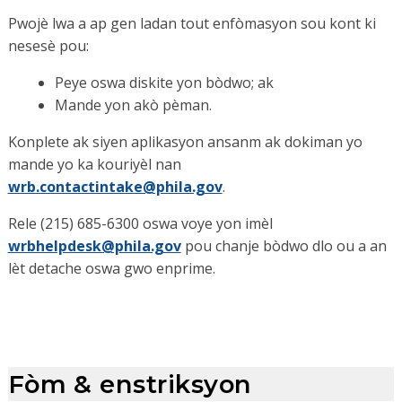
Pwojè lwa a ap gen ladan tout enfòmasyon sou kont ki
nesesè pou:
Peye oswa diskite yon bòdwo; ak
Mande yon akò pèman.
Konplete ak siyen aplikasyon ansanm ak dokiman yo
mande yo ka kouriyèl nan
wrb.contactintake@phila.gov
.
Rele (215) 685-6300 oswa voye yon imèl
wrbhelpdesk@phila.gov
pou chanje bòdwo dlo ou a an
lèt detache oswa gwo enprime.
Fòm & enstriksyon