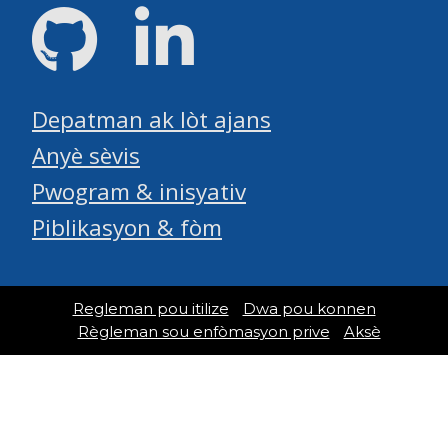
GitHub
LinkedIn
Depatman ak lòt ajans
Anyè sèvis
Pwogram & inisyativ
Piblikasyon & fòm
Regleman pou itilize
Dwa pou konnen
Règleman sou enfòmasyon prive
Aksè