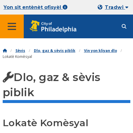
Yon sit entènèt ofisyèl
Tradwi
Sèvis
Dlo, gaz & sèvis piblik
Vin yon kliyan dlo
Lokatè Komèsyal
Dlo, gaz & sèvis
piblik
Lokatè Komèsyal