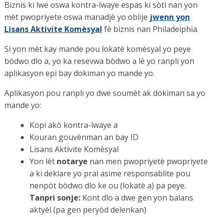
Biznis ki lwe oswa kontra-lwaye espas ki sòti nan yon
mèt pwopriyete oswa manadjè yo oblije
jwenn yon
Lisans Aktivite Komèsyal
fè biznis nan Philadelphia.
Si yon mèt kay mande pou lokatè komèsyal yo peye
bòdwo dlo a, yo ka resevwa bòdwo a lè yo ranpli yon
aplikasyon epi bay dokiman yo mande yo.
Aplikasyon pou ranpli yo dwe soumèt ak dokiman sa yo
mande yo:
Kopi akò kontra-lwaye a
Kouran gouvènman an bay ID
Lisans Aktivite Komèsyal
Yon lèt
notarye
nan men pwopriyetè pwopriyete
a ki deklare yo pral asime responsablite pou
nenpòt bòdwo dlo ke ou (lokatè a) pa peye.
Tanpri sonje:
Kont dlo a dwe gen yon balans
aktyèl (pa gen peryòd delenkan)