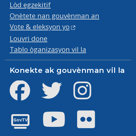
Lòd egzekitif
Onètete nan gouvènman an
Vote & eleksyon yo
Louvri done
Tablo òganizasyon vil la
Konekte ak gouvènman vil la
Facebook
Twitter
Instagram
Youtube
Flickr
GovTV