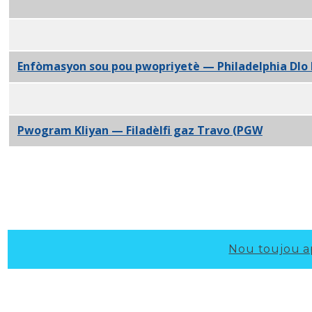
egzijans Lisans pou Lwaye - L&I PDF
Enskri nan testaman prezantasyon PDF
Enfòmasyon sou pou pwopriyetè — Philadelphia Dl
Sèvis pou manm — Pwopriyetè Asosyasyon Philadel
Pwogram Kliyan — Filadèlfi gaz Travo (PGW
) PDF
Nou toujou a