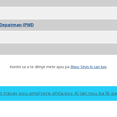
o Depatman (PWD
) PDF
phia (HAPCO) PDF
Kontni sa a te dènye mete ajou pa
Biwo Sèvis ki san kay
.
p travay pou amelyore phila.gov.
Ki jan nou ka fè pa