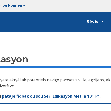
an ou konnen
Sèvis
tasyon
etè aktyèl ak potentiels navige pwosesis vil la, egzijans, a
iyetè yo.
u
pataje fidbak ou sou Seri Edikasyon Mèt la 101
.