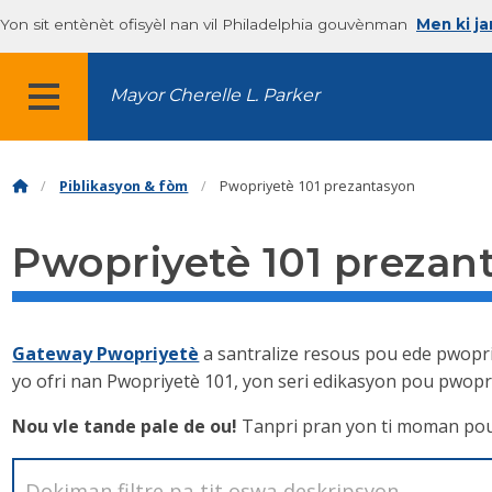
Yon sit entènèt ofisyèl nan vil Philadelphia gouvènman
Men ki j
Mayor Cherelle L. Parker
MENU
Piblikasyon & fòm
Pwopriyetè 101 prezantasyon
Pwopriyetè 101 prezan
Gateway Pwopriyetè
a santralize resous pou ede pwopriy
yo ofri nan Pwopriyetè 101, yon seri edikasyon pou pwopr
Nou vle tande pale de ou!
Tanpri pran yon ti moman po