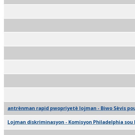
Navige prezantasyon Pwosesis Eviksyon an PDF
Prezantasyon
Pwogram Reyabilitasyon Eviksyon
PDF
Revni 101 pou pwopriyetè - Depatman Revni PDF
Mèt kay antrènman - Komisyon Lojman san Patipri 
Rezidans lan pèmèt - L&I PDF
Redui fwod papye kay - Depatman Dosye pptx
Fon Amelyorasyon Pou Lwaye - PHDC pptx
Koupon pou Chwa Lojman - Otorite Lojman Philadelp
antrènman rapid pwopriyetè lojman - Biwo Sèvis pou
Lojman diskriminasyon - Komisyon Philadelphia sou