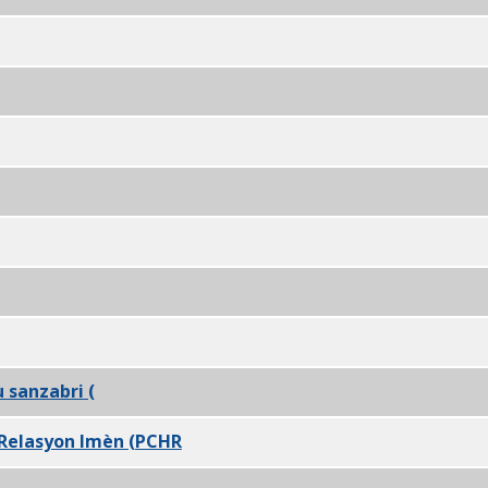
pptx
hia (PHA) PDF
 sanzabri (
OHS) pptx
 Relasyon Imèn (PCHR
) pptx