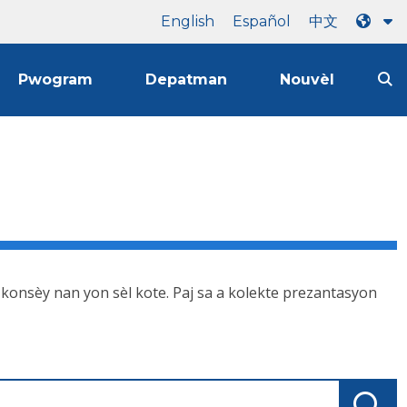
English
Español
中文
Pwogram
Depatman
Nouvèl
k konsèy nan yon sèl kote. Paj sa a kolekte prezantasyon