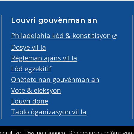
Louvri gouvènman an
Philadelphia kòd & konstitisyon
Dosye vil la
Règleman ajans vil la
Lòd egzekitif
Onètete nan gouvènman an
Vote & eleksyon
Louvri done
Tablo òganizasyon vil la
u itilize
Dwa pou konnen
Règleman sou enfòmasyon 