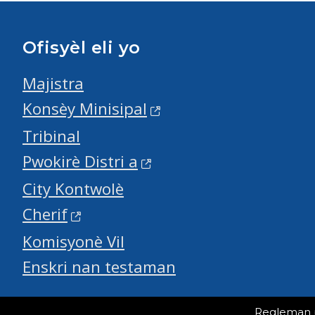
Ofisyèl eli yo
Majistra
Konsèy Minisipal
Tribinal
Pwokirè Distri a
City Kontwolè
Cherif
Komisyonè Vil
Enskri nan testaman
Regleman po