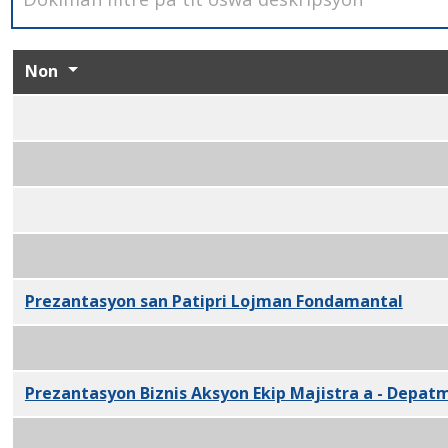
Non
Prezantasyon
Pwogram Reyabilitasyon Eviksyon
PDF
Anmele Tit prezantasyon — Depatman Dosye PDF
AARP akseswar lojman inite prezantasyon PDF
Pwodwi pou Telefòn lojman inite egzanp PDF
Prezantasyon san Patipri Lojman Fondamantal
PDF
Byen imobilye devlopman dwa pwosesis prezantasy
Prezantasyon Biznis Aksyon Ekip Majistra a - Depa