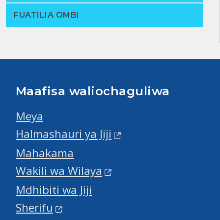
FUATILIA OMBI
Maafisa waliochaguliwa
Meya
Halmashauri ya Jiji
Mahakama
Wakili wa Wilaya
Mdhibiti wa Jiji
Sherifu