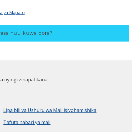
ra ya Mapato
.
asa huu kuwa bora?
ha nyingi zinapatikana.
Lipa bili ya Ushuru wa Mali isiyohamishika
Tafuta habari ya mali