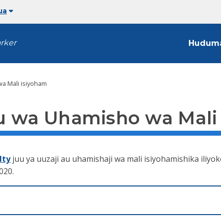
ua
arker
Hudum
a Mali isiyoham
 wa Uhamisho wa Mali
lty
juu ya uuzaji au uhamishaji wa mali isiyohamishika iliyo
020.