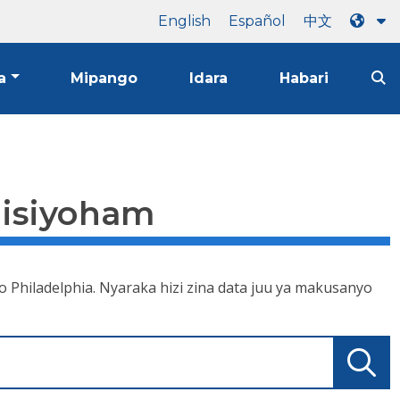
English
Español
中文
a
Mipango
Idara
Habari
 isiyoham
ko Philadelphia. Nyaraka hizi zina data juu ya makusanyo