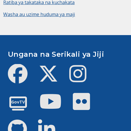
Ratiba ya takataka na kuchakata
Washa au uzime huduma ya maji
Ungana na Serikali ya Jiji
Facebook
Twitter
Instagram
Youtube
Flickr
GovTV
GitHub
LinkedIn