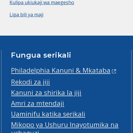
Kulipa ukiukaji wa maegesho
Lipa bili ya maji
Fungua serikali
Philadelphia Kanuni & Mkataba
Rekodi za jiji
Kanuni za shirika la jiji
Amri za mtendaji
Uaminifu katika serikali
Mikopo ya Ushuru Inayotumika na
uchaguzi