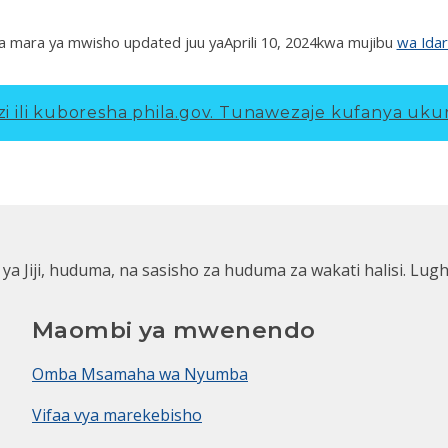
a mara ya mwisho updated juu ya
Aprili 10, 2024
kwa mujibu
wa Ida
 ili kuboresha phila.gov.
Tunawezaje kufanya ukur
 ya Jiji, huduma, na sasisho za huduma za wakati halisi. Lug
Maombi ya mwenendo
Omba Msamaha wa Nyumba
Vifaa vya marekebisho