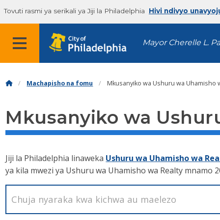
Tovuti rasmi ya serikali ya Jiji la Philadelphia
Hivi ndivyo unavyoj
Mayor Cherelle L. P
Machapisho na fomu
Mkusanyiko wa Ushuru wa Uhamisho w
Mkusanyiko wa Ushuru
Jiji la Philadelphia linaweka
Ushuru wa Uhamisho wa Rea
ya kila mwezi ya Ushuru wa Uhamisho wa Realty mnamo 2