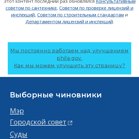
Этот контент последний раз обновлялся
Консультативным
советом по сантехнике
,
Советом по проверке лицензий и
инспекций
,
Советом по строительным стандартам
и
Департаментом лицензий и инспекций
.
Мы постоянно работаем над улучшением
phila.gov.
Как мы можем улучшить эту страницу?
Выборные чиновники
Мэр
Городской совет
Суды