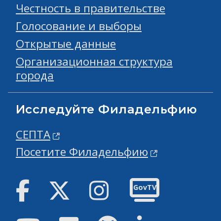
Честность в правительстве
Голосование и выборы
Открытые данные
Организационная структура
города
Исследуйте Филадельфию
СЕПТА
Посетите Филадельфию
Facebook
Твиттер
инстаграм
GovTV