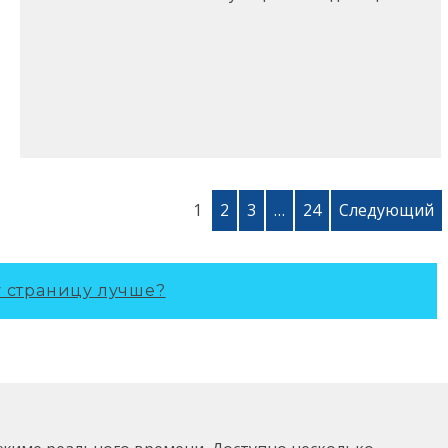
1
2
3
…
24
Следующий
у страницу лучше?