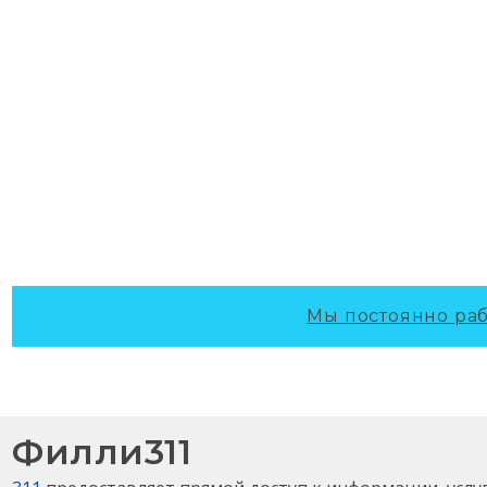
Мы постоянно раб
Филли311