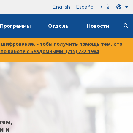
English
Español
中文
Программы
Отделы
Новости
 шифрование. Чтобы получить помощь тем, кто
 по работе с бездомными:
(215) 232-1984
.
тям,
и и