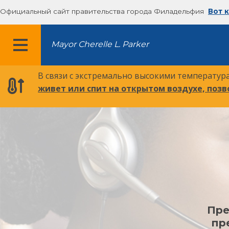
Официальный сайт правительства города Филадельфия
Вот 
Mayor Cherelle L. Parker
МЕНЮ
В связи с экстремально высокими температу
живет или спит на открытом воздухе, поз
Пре
пр