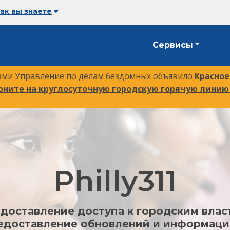
как вы знаете
Сервисы
рами Управление по делам бездомных объявило
Красное
воните на круглосуточную городскую горячую линию
Philly311
доставление доступа к городским влас
едоставление обновлений и информаци