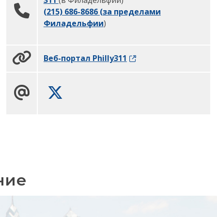
311
(в Филадельфии)
(215) 686-8686 (за пределами
Филадельфии
)
Веб-портал Philly311
Твиттер
ние