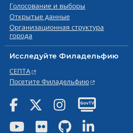
Голосование и выборы
Открытые данные
Организационная структура
города
Исследуйте Филадельфию
СЕПТА
Посетите Филадельфию
Facebook
Твиттер
инстаграм
GovTV
Youtube
Flickr
GitHub
Linked