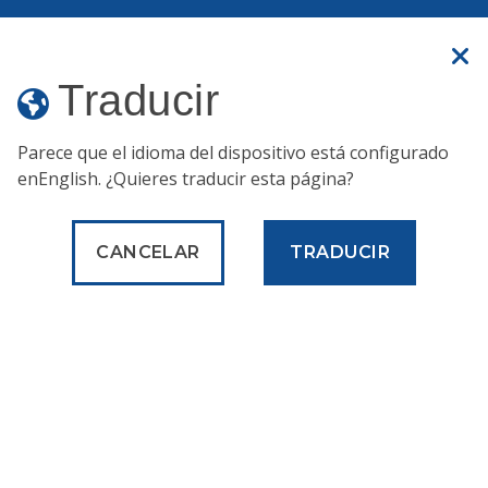
Un sitio web oficial
Traducir
Traducir
Parece que el idioma del dispositivo está configurado
en
English
. ¿Quieres traducir esta página?
Servicios
Trabajando y trabajos
Protecciones a los trabajadores
Protecciones salariales
Denuncie una infracción salarial prevaleciente
CANCELAR
TRADUCIR
Trabajando y
trabajos
Denuncie una infracción