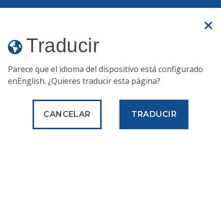
Un sitio web oficial
Traducir
Traducir
MENÚ
Parece que el idioma del dispositivo está configurado
en
English
. ¿Quieres traducir esta página?
Servicios
Trabajando y trabajos
Denuncie posibles fraudes, despilfarros u otros problemas
relacionados con los contratos
CANCELAR
TRADUCIR
Trabajando y
trabajos
Denuncie posibles casos