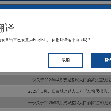
描述
2026年6月30日费城监狱人口的详细快照报告
翻译
一份关于2026年6月费城监狱人口的简短直观
的设备语言已设置为
English
。 你想翻译这个页面吗？
2026年5月31日费城监狱人口的详细快照报告
一份关于2026年5月费城监狱人口的简短直观
取消
翻
2026年4月30日费城监狱人口的详细快照报告
一份关于2026年4月费城监狱人口的简短直观
2026年3月31日费城监狱人口的详细快照报告
一份关于2026年3月费城监狱人口的简短直观