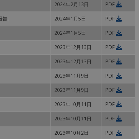
。
2024年2月13日
PDF
报告。
2024年1月5日
PDF
。
2024年1月5日
PDF
2023年12月13日
PDF
。
2023年12月13日
PDF
2023年11月9日
PDF
。
2023年11月9日
PDF
2023年10月11日
PDF
。
2023年10月11日
PDF
。
2023年10月2日
PDF