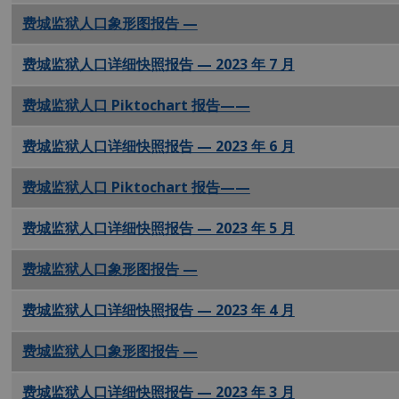
费城监狱人口象形图报告 —
2023 年 8 月 PDF
费城监狱人口详细快照报告 — 2023 年 7 月
PDF
费城监狱人口 Piktochart 报告——
2023 年 7 月 PDF
费城监狱人口详细快照报告 — 2023 年 6 月
PDF
费城监狱人口 Piktochart 报告——
2023 年 6 月 PDF
费城监狱人口详细快照报告 — 2023 年 5 月
PDF
费城监狱人口象形图报告 —
2023 年 5 月 PDF
费城监狱人口详细快照报告 — 2023 年 4 月
PDF
费城监狱人口象形图报告 —
2023 年 4 月 PDF
费城监狱人口详细快照报告 — 2023 年 3 月
PDF