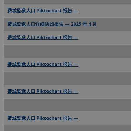
费城监狱人口 Piktochart 报告 —
2025 年 4 月 PDF
费城监狱人口详细快照报告 — 2025 年 4 月
PDF
费城监狱人口 Piktochart 报告 —
2024 年 9 月 PDF
费城监狱人口详细快照报告 — 2024 年 9 月 PDF
费城监狱人口 Piktochart 报告 —
2024 年 8 月 PDF
费城监狱人口详细快照报告 — 2024 年 8 月 PDF
费城监狱人口 Piktochart 报告 —
2024 年 7 月 PDF
费城监狱人口详细快照报告 — 2024 年 7 月 PDF
费城监狱人口 Piktochart 报告 —
2024 年 6 月 PDF