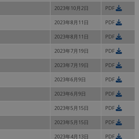
2023年10月2日
PDF
。
2023年8月11日
PDF
2023年8月11日
PDF
。
2023年7月19日
PDF
2023年7月19日
PDF
。
2023年6月9日
PDF
2023年6月9日
PDF
。
2023年5月15日
PDF
2023年5月15日
PDF
。
2023年4月13日
PDF