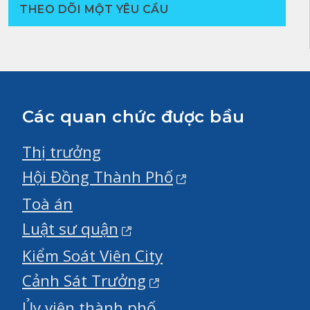
THEO DÕI MỘT YÊU CẦU
Các quan chức được bầu
Thị trưởng
Hội Đồng Thành Phố
Toà án
Luật sư quận
Kiểm Soát Viên City
Cảnh Sát Trưởng
Ủy viên thành phố