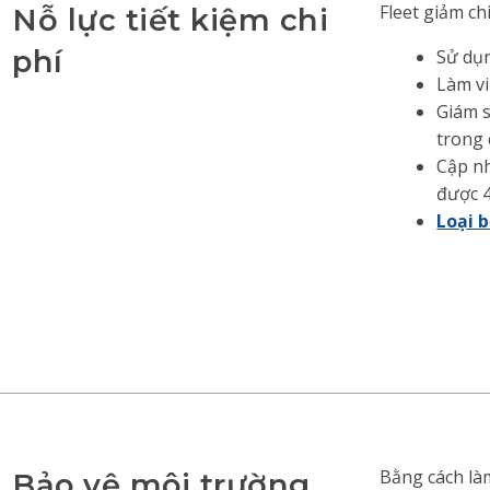
Fleet giảm ch
Nỗ lực tiết kiệm chi
phí
Sử dụn
Làm vi
Giám s
trong 
Cập nh
được 4
Loại 
Bằng cách làm
Bảo vệ môi trường