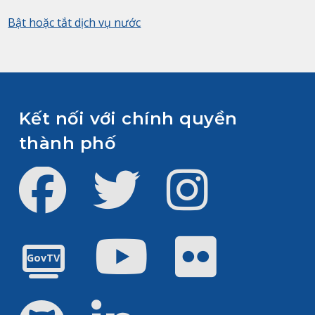
Bật hoặc tắt dịch vụ nước
Kết nối với chính quyền
thành phố
Facebook
Twitter
Instagram
Youtube
Flickr
GovTV
GitHub
LinkedIn