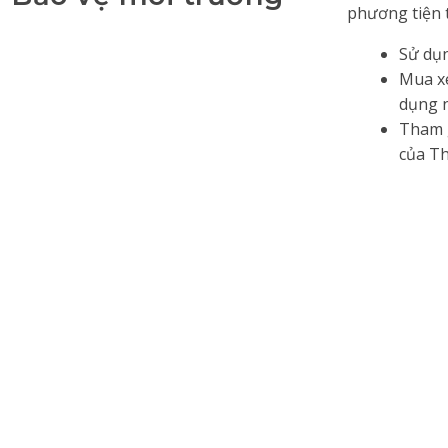
phương tiện 
Sử dụn
Mua xe
dụng n
Tham g
của T