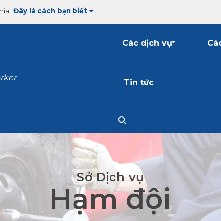
hia
Đây là cách bạn biết
Các dịch vụ
Các
arker
Tin tức
Sở Dịch vụ
Hạm đội