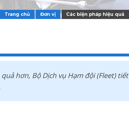
Trang chủ
Đơn vị
Các biện pháp hiệu quả
 quả hơn, Bộ Dịch vụ Hạm đội (Fleet) tiế
.