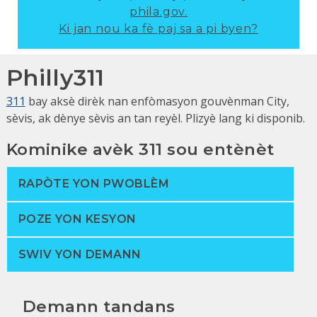
phila.gov.
Ki jan nou ka fè paj sa a pi byen?
Philly311
311
bay aksè dirèk nan enfòmasyon gouvènman City,
sèvis, ak dènye sèvis an tan reyèl. Plizyè lang ki disponib.
Kominike avèk 311 sou entènèt
RAPÒTE YON PWOBLÈM
POZE YON KESYON
SWIV YON DEMANN
Demann tandans