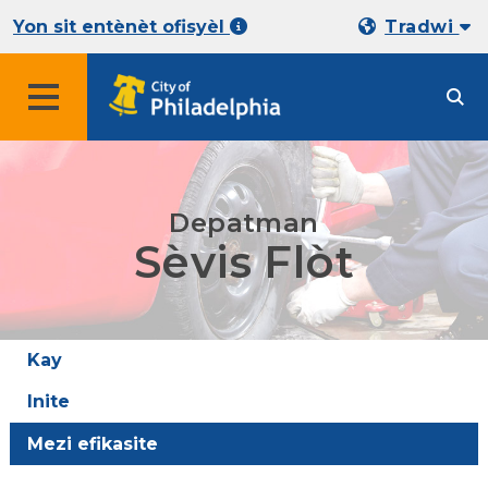
Yon sit entènèt ofisyèl
Tradwi
Depatman
Sèvis Flòt
Kay
Inite
Mezi efikasite