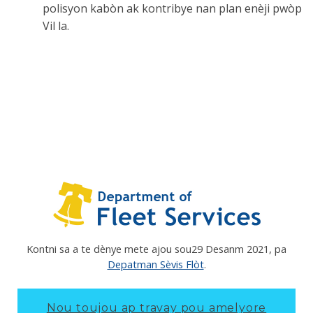
polisyon kabòn ak kontribye nan plan enèji pwòp
Vil la.
Kontni sa a te dènye mete ajou sou
29 Desanm 2021
, pa
Depatman Sèvis Flòt
.
Nou toujou ap travay pou amelyore