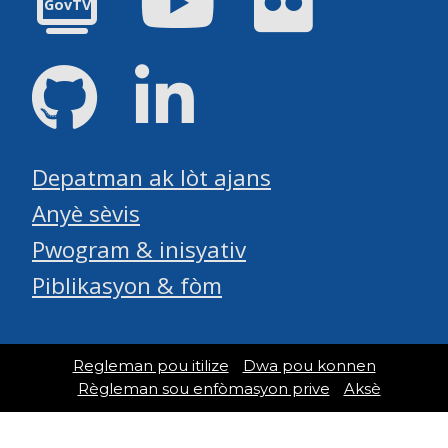
GovTV
GitHub
LinkedIn
Depatman ak lòt ajans
Anyè sèvis
Pwogram & inisyativ
Piblikasyon & fòm
Regleman pou itilize
Dwa pou konnen
Règleman sou enfòmasyon prive
Aksè