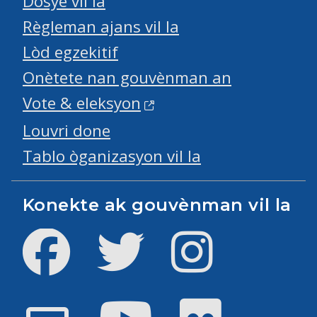
Dosye vil la
Règleman ajans vil la
Lòd egzekitif
Onètete nan gouvènman an
Vote & eleksyon
Louvri done
Tablo òganizasyon vil la
Konekte ak gouvènman vil la
Facebook
Twitter
Instagram
Youtube
Flickr