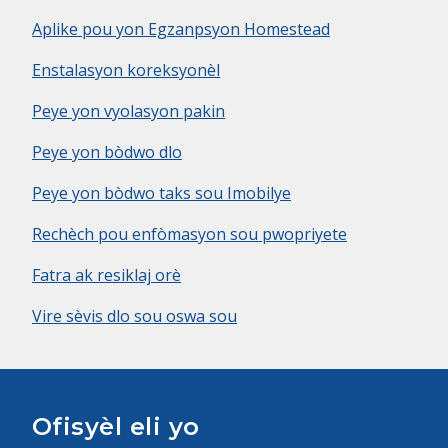
Aplike pou yon Egzanpsyon Homestead
Enstalasyon koreksyonèl
Peye yon vyolasyon pakin
Peye yon bòdwo dlo
Peye yon bòdwo taks sou Imobilye
Rechèch pou enfòmasyon sou pwopriyete
Fatra ak resiklaj orè
Vire sèvis dlo sou oswa sou
Ofisyèl eli yo