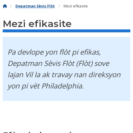
Depatman Sèvis Flòt
Mezi efikasite
Mezi efikasite
Pa devlope yon flòt pi efikas,
Depatman Sèvis Flòt (Flòt) sove
lajan Vil la ak travay nan direksyon
yon pi vèt Philadelphia.