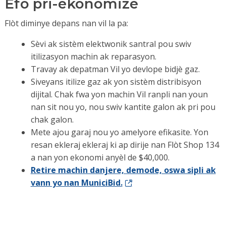
Efò pri-ekonomize
Flòt diminye depans nan vil la pa:
Sèvi ak sistèm elektwonik santral pou swiv
itilizasyon machin ak reparasyon.
Travay ak depatman Vil yo devlope bidjè gaz.
Siveyans itilize gaz ak yon sistèm distribisyon
dijital. Chak fwa yon machin Vil ranpli nan youn
nan sit nou yo, nou swiv kantite galon ak pri pou
chak galon.
Mete ajou garaj nou yo amelyore efikasite. Yon
resan ekleraj ekleraj ki ap dirije nan Flòt Shop 134
a nan yon ekonomi anyèl de $40,000.
Retire machin danjere, demode, oswa sipli ak
vann yo nan MuniciBid.