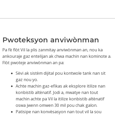
Pwoteksyon anviwònman
Pa fè flòt Vil la plis zanmitay anviwònman an, nou ka
ankouraje gaz entelijan ak chwa machin nan kominote a.
Flòt pwoteje anviwònman an pa:
Sèvi ak sistèm dijital pou kontwole tank nan sit
gaz nou yo.
Achte machin gaz-efikas ak eksplore itilize nan
konbistib altènatif. Jodi a, mwatye nan tout
machin achte pa Vil la itilize konbistib altènatif
oswa jwenn omwen 30 mil pou chak galon.
Patisipe nan konvèsasyon nan tout vil la sou