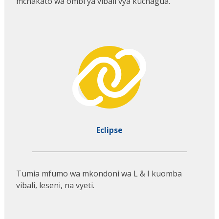
mchakato wa ombi ya vibali vya kuchagua.
Eclipse
Tumia mfumo wa mkondoni wa L & I kuomba
vibali, leseni, na vyeti.