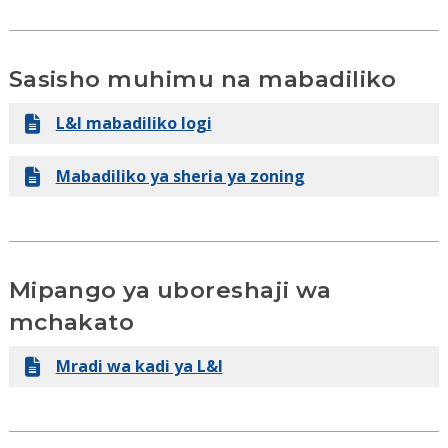
habari ya ombi ya kibali cha karatasi
Vibali bila mipango (vibali vya EZ)
Sasisho muhimu na mabadiliko
Anza Mwongozo wa Kulia
L&I mabadiliko logi
Vibali vya kugawa maeneo
Mabadiliko ya sheria ya zoning
Mipango ya uboreshaji wa
mchakato
Mradi wa kadi ya L&I