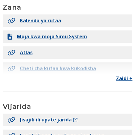
Zana
Kalenda ya rufaa
Moja kwa moja Simu System
Atlas
Cheti cha kufaa kwa kukodisha
Zaidi +
Maswali ya shughuli za ujenzi
Kutafuta kibali cha mkandarasi
Vijarida
Eclipse
Jisajili ili upate jarida
Msaada kutumia Eclipse