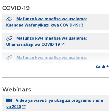
COVID-19
Mafunzo kwa maafisa wa usalama:
Kuandaa Wafanyikazi kwa COVID-19
Mafunzo kwa maafisa wa usalama:
Uhamasishaji wa COVID-19
Mafunzo kwa maafisa wa usalama:
Uhamasishaji wa COVID-19 kwa Udugu wa
Zaidi +
Muungano wa Maseremala
Mafunzo kwa maafisa wa usalama:
Webinars
Mafunzo ya Uhamasishaji ya COVID-19
(inapatikana kwa wakandarasi wote kupitia
Video ya wavuti ya ukaguzi programu shule
GBCA)
ya 2020