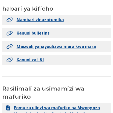
Aprili 2025
Biashara ya chakula
habari ya kificho
Machi 2025
Vifaa vya usambazaji wa Handbill
Nambari zinazotumika
Februari 2025
Watoa msaada wa uhamiaji
Kanuni bulletins
Januari 2025
Biashara anuwai
Maswali yanayoulizwa mara kwa mara
Jarida la kumbukumbu
Biashara za kuuza
Kanuni za L&I
Rasilimali za usimamizi wa
mafuriko
Fomu za ulinzi wa mafuriko na Mwongozo