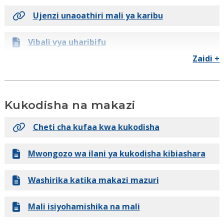
Ujenzi unaoathiri mali ya karibu
Vibali vya uharibifu
Zaidi +
Ada ya vibali
Idara ya moto sharti vibali nyaraka
Kukodisha na makazi
L & I huruhusu nyakati za usindikaji
Cheti cha kufaa kwa kukodisha
Mahitaji ya mpango wa L & I
Mwongozo wa ilani ya kukodisha kibiashara
L&I mpango wa ukaguzi wa orodha
Washirika katika makazi mazuri
Vibali vya uendeshaji
Mali isiyohamishika na mali