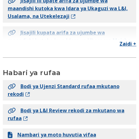
Jisajili ili upate arifa za ujumbe wa
maandishi kutoka kwa Idara ya Ukaguzi wa L&I,
habari za sheria
Usalama, na Utekelezaji
Leseni mkandarasi search
Jisajili kupata arifa za ujumbe wa
maandishi kutoka kwa Idara ya Ubora wa Maisha
Zaidi +
Kituo cha YouTube cha L & I
ya L & I
Ruhusu tracker ya ombi
Julai 2026
Habari ya rufaa
Ruhusu Navigator Pilot
Juni 2026
Bodi ya Ujenzi Standard rufaa mkutano
rekodi
Utafutaji wa historia ya mali
Mei 2026
Bodi ya L&I Review rekodi za mkutano wa
Vyeti vya mauzo ya mali
Aprili 2026
rufaa
Makandarasi kusimamishwa
Machi 2026
Nambari ya moto huvutia vifaa