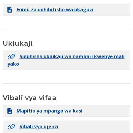
Fomu za udhibitisho wa ukaguzi
Ukiukaji
Suluhisha ukiukaji wa nambari kwenye mali
yako
Vibali vya vifaa
Mapitio ya mpango wa kasi
Vibali vya ujenzi