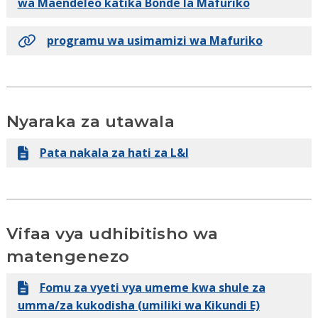
wa Maendeleo katika Bonde la Mafuriko
programu wa usimamizi wa Mafuriko
Nyaraka za utawala
Pata nakala za hati za L&I
Vifaa vya udhibitisho wa
matengenezo
Fomu za vyeti vya umeme kwa shule za
umma/za kukodisha (umiliki wa Kikundi E)