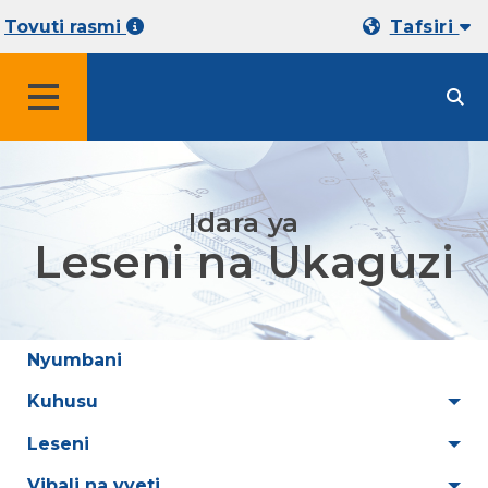
Tovuti rasmi
Tafsiri
MENYU
Idara ya
Leseni na Ukaguzi
Nyumbani
Kuhusu
Leseni
Vibali na vyeti