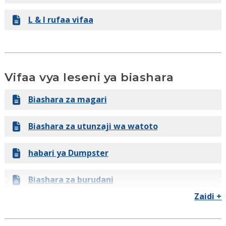
Zana na Rasilimali Maswali
Januari 2026
L & I rufaa vifaa
Desemba 2025
Novemba 2025
Vifaa vya leseni ya biashara
Oktoba 2025
Biashara za magari
Septemba 2025
Biashara za utunzaji wa watoto
Agosti 2025
habari ya Dumpster
Julai 2025
Biashara za burudani
Zaidi +
Mei 2025
Ada ya leseni