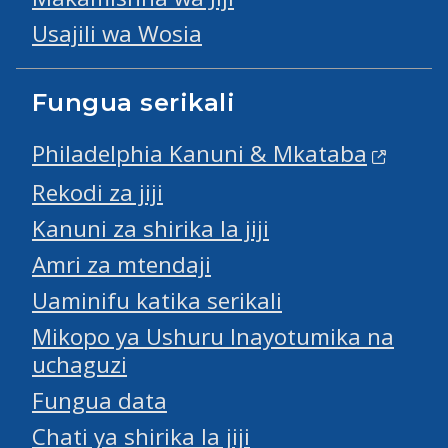
Moto kengele vyeti mahitaji slides webinar
Usajili wa Wosia
Moto na moshi kuacha slides webinar
Fungua serikali
Mahitaji ya leseni ya mkandarasi wa
kukandamiza moto
Philadelphia Kanuni & Mkataba
Rekodi za jiji
Slides za maendeleo ya mafuriko
Kanuni za shirika la jiji
Nyumba za viwandani na majengo slides za
Amri za mtendaji
wavuti
Uaminifu katika serikali
Mahitaji ya kuambukizwa ya L & I slaidi za
Mikopo ya Ushuru Inayotumika na
wavuti
uchaguzi
Fungua data
Fanya Ruhusa salama na mahitaji ya ukaguzi
wa slaidi za wavuti
Chati ya shirika la jiji