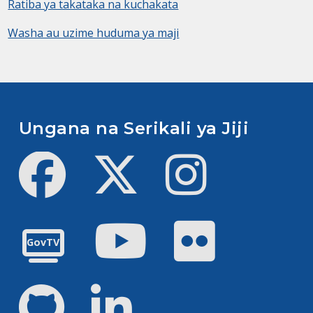
Ratiba ya takataka na kuchakata
Washa au uzime huduma ya maji
Ungana na Serikali ya Jiji
Facebook
Twitter
Instagram
Youtube
Flickr
GovTV
GitHub
LinkedIn