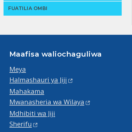
FUATILIA OMBI
Maafisa waliochaguliwa
Meya
Halmashauri ya Jiji
Mahakama
Mwanasheria wa Wilaya
Mdhibiti wa Jiji
Sherifu