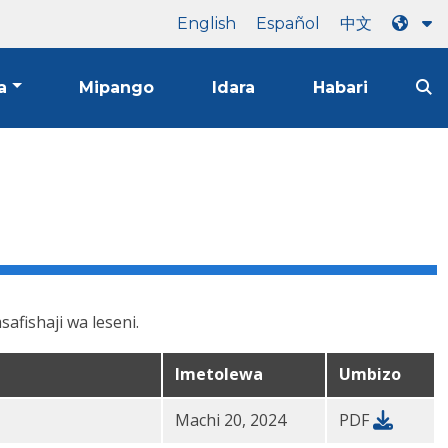
English
Español
中文
a
Mipango
Idara
Habari
afishaji wa leseni.
Imetolewa
Umbizo
Machi 20, 2024
PDF