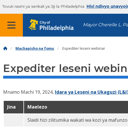
Tovuti rasmi ya serikali ya Jiji la Philadelphia
Hivi ndivyo unavyoj
Mayor Cherelle L. P
Machapisho na fomu
Expediter leseni webinar
Expediter leseni webin
Mnamo Machi 19, 2024,
Idara ya Leseni na Ukaguzi (L&I
Jina
Maelezo
Slaidi hizi zilitumika wakati wa kozi ya mafunzo
Leseni Expediters webinar slides PDF