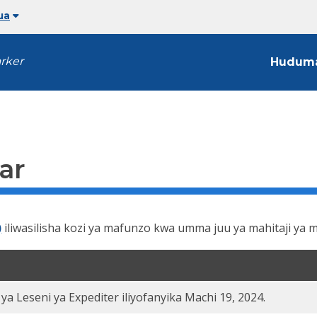
ua
arker
Hudum
ar
)
iliwasilisha kozi ya mafunzo kwa umma juu ya mahitaji ya ms
 ya Leseni ya Expediter iliyofanyika Machi 19, 2024.