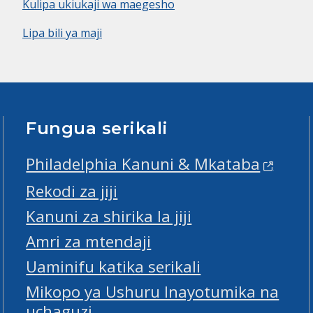
Kulipa ukiukaji wa maegesho
Lipa bili ya maji
Fungua serikali
Philadelphia Kanuni & Mkataba
Rekodi za jiji
Kanuni za shirika la jiji
Amri za mtendaji
Uaminifu katika serikali
Mikopo ya Ushuru Inayotumika na
uchaguzi