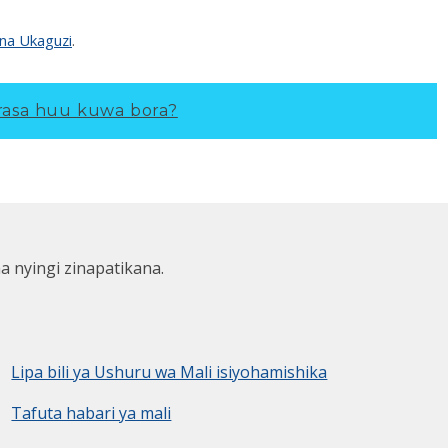
 na Ukaguzi
.
asa huu kuwa bora?
ha nyingi zinapatikana.
Lipa bili ya Ushuru wa Mali isiyohamishika
Tafuta habari ya mali