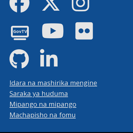
Youtube
Flickr
GovTV
GitHub
LinkedIn
Idara na mashirika mengine
Saraka ya huduma
Mipango na mipango
Machapisho na fomu