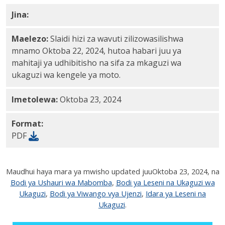
Jina:
Moto kengele vyeti mahitaji webinar slides PDF
Maelezo:
Slaidi hizi za wavuti zilizowasilishwa
mnamo Oktoba 22, 2024, hutoa habari juu ya
mahitaji ya udhibitisho na sifa za mkaguzi wa
ukaguzi wa kengele ya moto.
Imetolewa:
Oktoba 23, 2024
Format:
PDF
Maudhui haya mara ya mwisho updated juu
Oktoba 23, 2024
, na
Bodi ya Ushauri wa Mabomba
,
Bodi ya Leseni na Ukaguzi wa
Ukaguzi
,
Bodi ya Viwango vya Ujenzi
,
Idara ya Leseni na
Ukaguzi
.