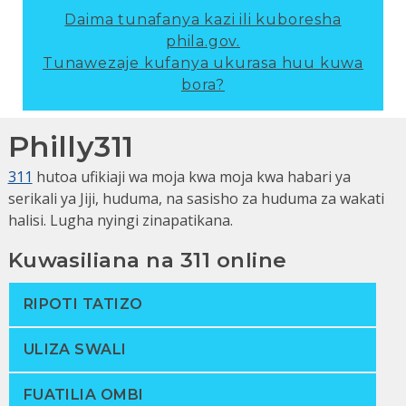
Daima tunafanya kazi ili kuboresha
phila.gov.
Tunawezaje kufanya ukurasa huu kuwa
bora?
Philly311
311
hutoa ufikiaji wa moja kwa moja kwa habari ya
serikali ya Jiji, huduma, na sasisho za huduma za wakati
halisi. Lugha nyingi zinapatikana.
Kuwasiliana na 311 online
RIPOTI TATIZO
ULIZA SWALI
FUATILIA OMBI