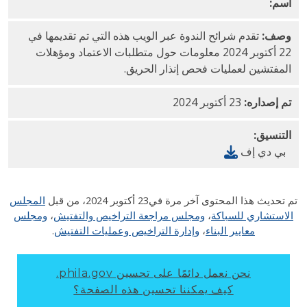
اسم:
متطلبات
شهادة إنذار الحريق وشرائح الويبينار PDF
وصف:
تقدم شرائح الندوة عبر الويب هذه التي تم تقديمها في
22 أكتوبر 2024 معلومات حول متطلبات الاعتماد ومؤهلات
المفتشين لعمليات فحص إنذار الحريق.
تم إصداره:
23 أكتوبر 2024
التنسيق:
بي دي إف
 تحديث هذا المحتوى آخر مرة في
23 أكتوبر 2024
، من قبل
المجلس
لاستشاري للسباكة
،
ومجلس مراجعة التراخيص والتفتيش
،
ومجلس
معايير البناء
،
وإدارة التراخيص وعمليات التفتيش
.
نحن نعمل دائمًا على تحسين phila.gov.
كيف يمكننا تحسين هذه الصفحة؟