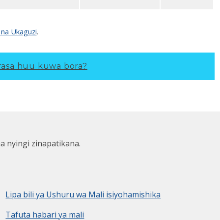
 na Ukaguzi
.
asa huu kuwa bora?
ha nyingi zinapatikana.
Lipa bili ya Ushuru wa Mali isiyohamishika
Tafuta habari ya mali