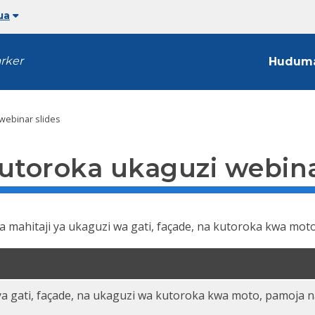
ua
arker
Hudum
 webinar slides
kutoroka ukaguzi webina
wa mahitaji ya ukaguzi wa gati, façade, na kutoroka kwa moto
ji ya gati, façade, na ukaguzi wa kutoroka kwa moto, pamoja
 PDF