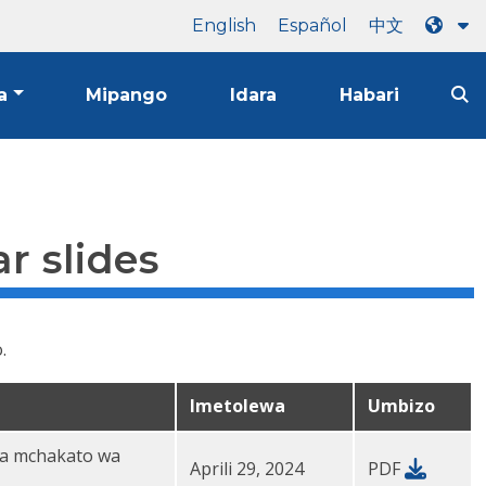
English
Español
中文
a
Mipango
Idara
Habari
r slides
.
Imetolewa
Umbizo
 na mchakato wa
Aprili 29, 2024
PDF