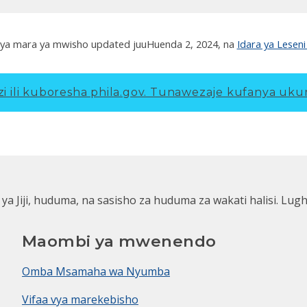
ya mara ya mwisho updated juu
Huenda 2, 2024
, na
Idara ya Leseni
 ili kuboresha phila.gov.
Tunawezaje kufanya ukur
 ya Jiji, huduma, na sasisho za huduma za wakati halisi. Lug
Maombi ya mwenendo
Omba Msamaha wa Nyumba
Vifaa vya marekebisho