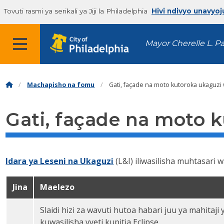
Tovuti rasmi ya serikali ya Jiji la Philadelphia
Hivi ndivyo unavyoj
Mayor Cherelle L. P
Machapisho na fomu
Gati, façade na moto kutoroka ukaguzi
Gati, façade na moto 
Idara ya Leseni na Ukaguzi
(L&I) iliwasilisha muhtasari 
Jina
Maelezo
Slaidi hizi za wavuti hutoa habari juu ya mahita
Gati, facade, na ukaguzi wa kutoroka moto webinar
kuwasilisha vyeti kupitia Eclipse.