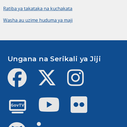
Ratiba ya takataka na kuchakata
Washa au uzime huduma ya maji
Ungana na Serikali ya Jiji
Facebook
Twitter
Instagram
Youtube
Flickr
GovTV
GitHub
LinkedIn