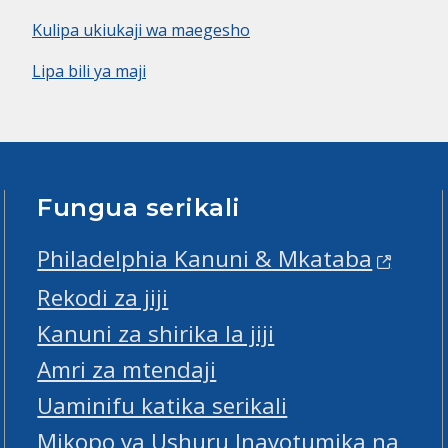
Kulipa ukiukaji wa maegesho
Lipa bili ya maji
Fungua serikali
Philadelphia Kanuni & Mkataba
Rekodi za jiji
Kanuni za shirika la jiji
Amri za mtendaji
Uaminifu katika serikali
Mikopo ya Ushuru Inayotumika na