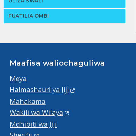
ULIZA SWALI
FUATILIA OMBI
Maafisa waliochaguliwa
Meya
Halmashauri ya Jiji
Mahakama
Wakili wa Wilaya
Mdhibiti wa Jiji
Sherifu