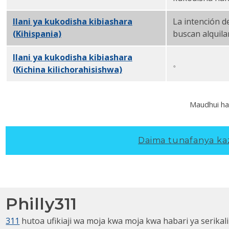
Ilani ya kukodisha kibiashara
La intención d
(Kihispania)
PDF
buscan alquila
Ilani ya kukodisha kibiashara
。
(Kichina kilichorahisishwa)
PDF
Maudhui ha
Daima tunafanya kazi
Philly311
311
hutoa ufikiaji wa moja kwa moja kwa habari ya serikali