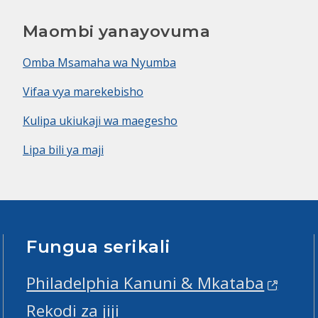
Maombi yanayovuma
Omba Msamaha wa Nyumba
Vifaa vya marekebisho
Kulipa ukiukaji wa maegesho
Lipa bili ya maji
Fungua serikali
Philadelphia Kanuni & Mkataba
Rekodi za jiji