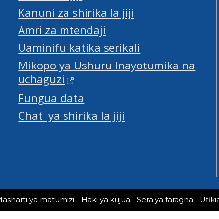
Kanuni za shirika la jiji
Amri za mtendaji
Uaminifu katika serikali
Mikopo ya Ushuru Inayotumika na
uchaguzi
Fungua data
Chati ya shirika la jiji
asharti ya matumizi
Haki ya kujua
Sera ya faragha
Ufikia