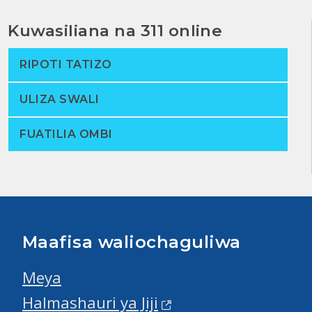
Kuwasiliana na 311 online
RIPOTI TATIZO
ULIZA SWALI
FUATILIA OMBI
Maafisa waliochaguliwa
Meya
Halmashauri ya Jiji