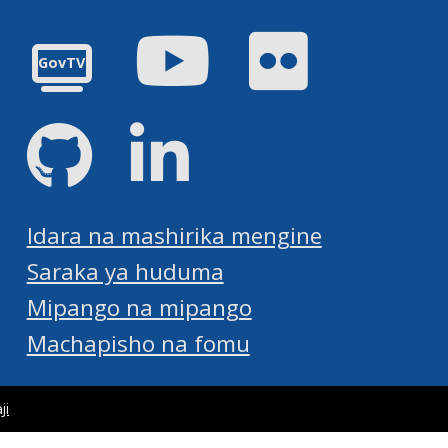
Youtube
Flickr
GovTV
GitHub
LinkedIn
Idara na mashirika mengine
Saraka ya huduma
Mipango na mipango
Machapisho na fomu
ji