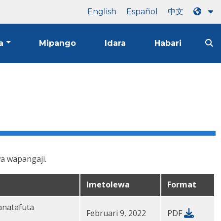
English
Español
中文
a
Mipango
Idara
Habari
wa wapangaji.
Imetolewa
Format
anatafuta
Februari 9, 2022
PDF