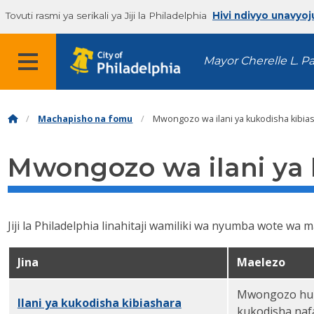
Tovuti rasmi ya serikali ya Jiji la Philadelphia
Hivi ndivyo unavyoj
Mayor Cherelle L. P
Machapisho na fomu
Mwongozo wa ilani ya kukodisha kibia
Mwongozo wa ilani ya 
Jiji la Philadelphia linahitaji wamiliki wa nyumba wote wa
Jina
Maelezo
Mwongozo huu 
Ilani ya kukodisha kibiashara
PDF
kukodisha nafa