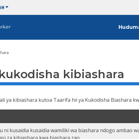
ua
arker
Hudum
shara
kukodisha kibiashara
 mali ya kibiashara kutoa Taarifa hii ya Kukodisha Biashara k
ni kusaidia kusaidia wamiliki wa biashara ndogo ambao w
si za kibiashara kwa biashara zao.