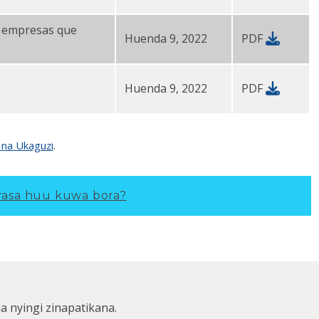
s empresas que
Huenda 9, 2022
PDF
Huenda 9, 2022
PDF
 na Ukaguzi
.
asa huu kuwa bora?
ha nyingi zinapatikana.