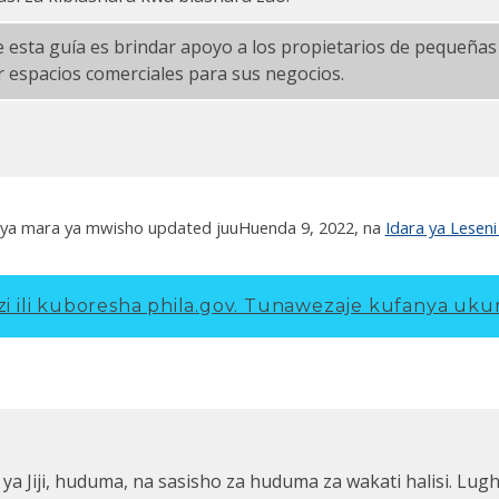
e esta guía es brindar apoyo a los propietarios de pequeña
r espacios comerciales para sus negocios.
ya mara ya mwisho updated juu
Huenda 9, 2022
, na
Idara ya Leseni
 ili kuboresha phila.gov.
Tunawezaje kufanya ukur
 ya Jiji, huduma, na sasisho za huduma za wakati halisi. Lug