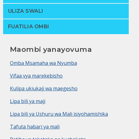
ULIZA SWALI
FUATILIA OMBI
Maombi yanayovuma
Omba Msamaha wa Nyumba
Vifaa vya marekebisho
Kulipa ukiukaji wa maegesho
Lipa bili ya maji
Lipa bili ya Ushuru wa Mali isiyohamishika
Tafuta habari ya mali