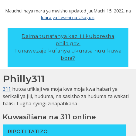
Maudhui haya mara ya mwisho updated juu
Machi 15, 2022
, na
Idara ya Leseni na Ukaguzi
.
Daima tunafanya kazi ili kuboresha
phila.gov.
Tunawezaje kufanya ukurasa huu kuwa
bora?
Philly311
311
hutoa ufikiaji wa moja kwa moja kwa habari ya
serikali ya Jiji, huduma, na sasisho za huduma za wakati
halisi. Lugha nyingi zinapatikana.
Kuwasiliana na 311 online
RIPOTI TATIZO