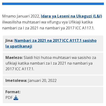
Mnamo Januari 2022,
Idara ya Leseni na Ukaguzi (L&I)
iliwasilisha muhtasari wa vifungu vya Ufikiaji katika
nambari za I za 2021 na nambari ya 2017 ICC A117.1.
Jina:
Nambari za 2021 na 2017 ICC A117.1 sasisho
la upatikanaji
wa slaidi za wavuti PDF
Maelezo:
Slaidi hizi hutoa muhtasari wa sasisho za
ufikiaji katika nambari za I za 2021 na nambari ya
2017 ICC A117.1.
Imetolewa:
Januari 20, 2022
Format:
PDF