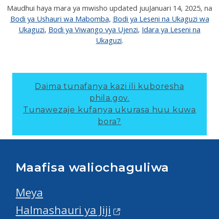
Maudhui haya mara ya mwisho updated juu
Januari 14, 2025
, na
Bodi ya Ushauri wa Mabomba
,
Bodi ya Leseni na Ukaguzi wa
Ukaguzi
,
Bodi ya Viwango vya Ujenzi
,
Idara ya Leseni na
Ukaguzi
.
Daima tunafanya kazi ili kuboresha
phila.gov.
Tunawezaje kufanya ukurasa huu kuwa
bora?
Maafisa waliochaguliwa
Meya
Halmashauri ya Jiji