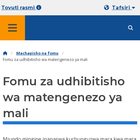
Tovuti rasmi
Tafsiri
MENYU
Machapisho na fomu
Fomu za udhibitisho wa matengenezo ya mali
Fomu za udhibitisho
wa matengenezo ya
mali
Miundo mingine inapaswa kuchunguzwa mara kwa mara