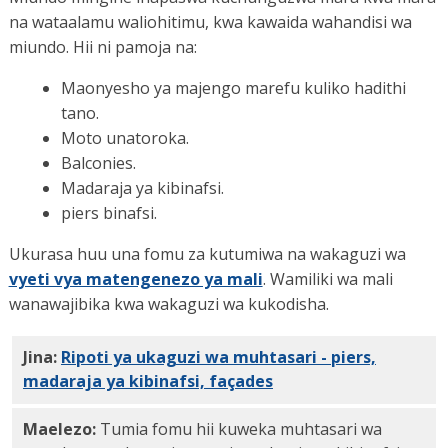
na wataalamu waliohitimu, kwa kawaida wahandisi wa
miundo. Hii ni pamoja na:
Maonyesho ya majengo marefu kuliko hadithi
tano.
Moto unatoroka.
Balconies.
Madaraja ya kibinafsi.
piers binafsi.
Ukurasa huu una fomu za kutumiwa na wakaguzi wa
vyeti vya matengenezo ya mali
. Wamiliki wa mali
wanawajibika kwa wakaguzi wa kukodisha.
Jina:
Ripoti ya ukaguzi wa muhtasari - piers,
madaraja ya kibinafsi, façades
PDF
Maelezo:
Tumia fomu hii kuweka muhtasari wa