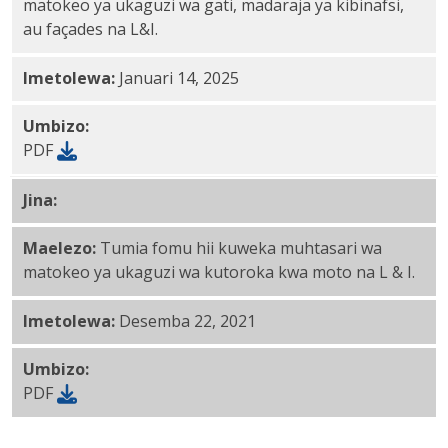
matokeo ya ukaguzi wa gati, madaraja ya kibinafsi,
au façades na L&I.
Imetolewa:
Januari 14, 2025
Umbizo:
PDF
Jina:
Ripoti ya ukaguzi wa muhtasari - moto huepuka
Maelezo:
Tumia fomu hii kuweka muhtasari wa
matokeo ya ukaguzi wa kutoroka kwa moto na L & I.
Imetolewa:
Desemba 22, 2021
Umbizo:
PDF