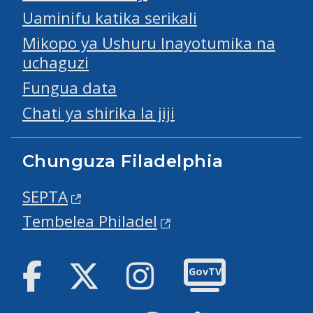
Uaminifu katika serikali
Mikopo ya Ushuru Inayotumika na
uchaguzi
Fungua data
Chati ya shirika la jiji
Chunguza Filadelphia
SEPTA
Tembelea Philadel
Facebook
Twitter
Instagram
GovTV