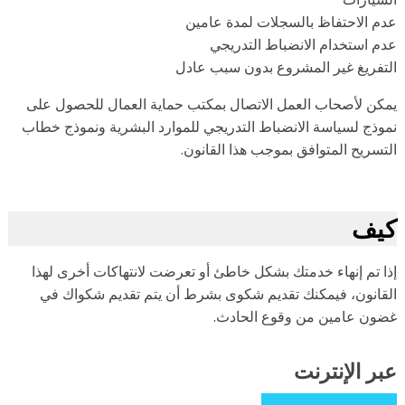
م الاحتفاظ بالسجلات لمدة عامين
م استخدام الانضباط التدريجي
تفريغ غير المشروع بدون سبب عادل
كن لأصحاب العمل الاتصال بمكتب حماية العمال للحصول على
وذج لسياسة الانضباط التدريجي للموارد البشرية ونموذج خطاب
تسريح المتوافق بموجب هذا القانون.
يف
ا تم إنهاء خدمتك بشكل خاطئ أو تعرضت لانتهاكات أخرى لهذا
قانون، فيمكنك تقديم شكوى بشرط أن يتم تقديم شكواك في
ون عامين من وقوع الحادث.
ر الإنترنت