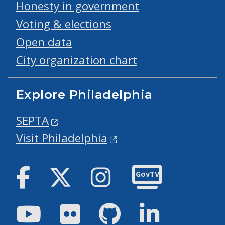
Honesty in government
Voting & elections
Open data
City organization chart
Explore Philadelphia
SEPTA
Visit Philadelphia
Facebook
Twitter
Instagram
GovTV
Youtube
Flickr
GitHub
LinkedIn