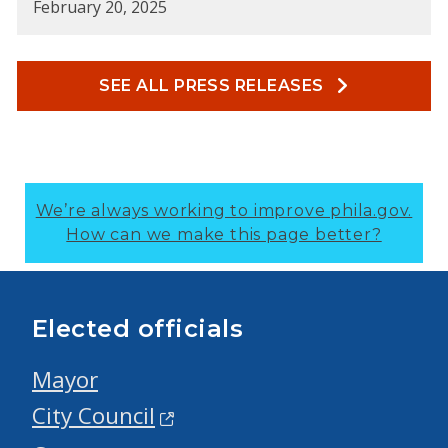
February 20, 2025
SEE ALL PRESS RELEASES
We’re always working to improve phila.gov.
How can we make this page better?
Elected officials
Mayor
City Council