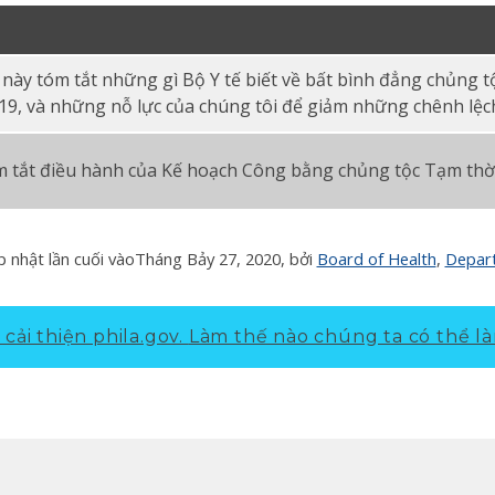
u này tóm tắt những gì Bộ Y tế biết về bất bình đẳng chủng tộ
9, và những nỗ lực của chúng tôi để giảm những chênh lệc
 tắt điều hành của Kế hoạch Công bằng chủng tộc Tạm thời
 nhật lần cuối vào
Tháng Bảy 27, 2020
, bởi
Board of Health
,
Depart
cải thiện phila.gov.
Làm thế nào chúng ta có thể là