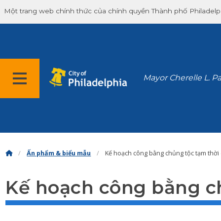
Một trang web chính thức của chính quyền Thành phố Philadelp
Mayor Cherelle L. P
Ấn phẩm & biểu mẫu
Kế hoạch công bằng chủng tộc tạm thời
Kế hoạch công bằng ch