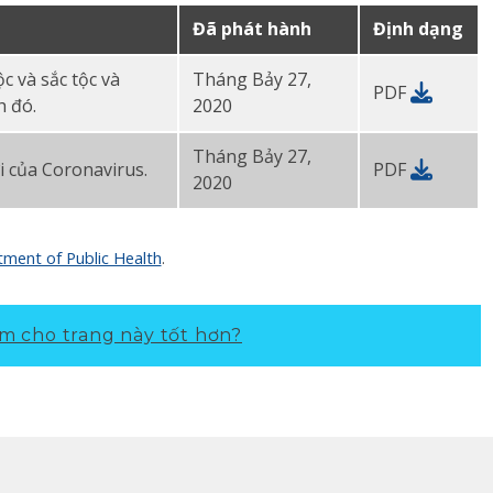
Đã phát hành
Định dạng
c và sắc tộc và
Tháng Bảy 27,
PDF
h đó.
2020
Tháng Bảy 27,
 của Coronavirus.
PDF
2020
ment of Public Health
.
m cho trang này tốt hơn?