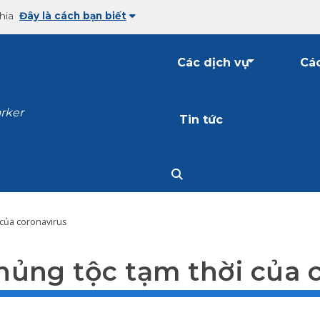
hia
Đây là cách bạn biết
Các dịch vụ
Các
arker
Tin tức
 của coronavirus
ủng tộc tạm thời của 