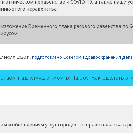
 и этническом неравенстве и COVID-19, а также наши ус
нию этого неравенства.
 изложение Временного плана расового равенства по б
ирусом.
27 июля 2020 г.
,
подготовлено Советом здравоохранения
Депа
отаем над улучшением phila.gov.
Как сделать эт
гам и обновлениям услуг городского правительства в р