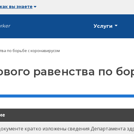
 как вы знаете
arker
Услуги
тва по борьбе с коронавирусом
вого равенства по бо
ие
документе кратко изложены сведения Департамента зд