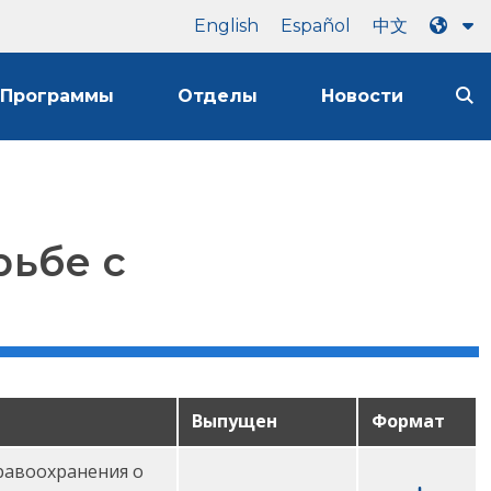
English
Español
中文
Программы
Отделы
Новости
рьбе с
Выпущен
Формат
равоохранения о