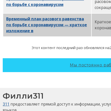
расовом
по борьбе с коронавирусом
PDF
сокраще
Временный план расового равенства
Краткое
по борьбе с коронавирусом — краткое
коронав
изложение
в
формате PDF
Этот контент последний раз обновлялся на
Мы постоянно раб
Филли311
311
предоставляет прямой доступ к информации, услу
языков.