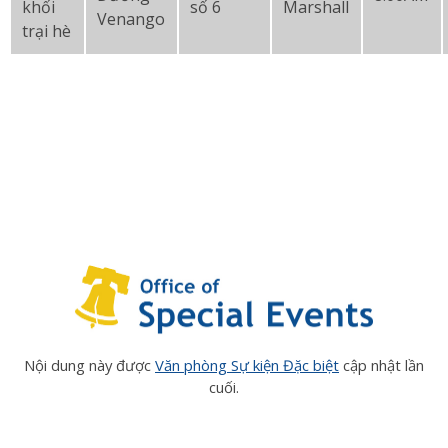
khối
số 6
Marshall
Venango
trại hè
Nội dung này được
Văn phòng Sự kiện Đặc biệt
cập nhật lần
cuối.