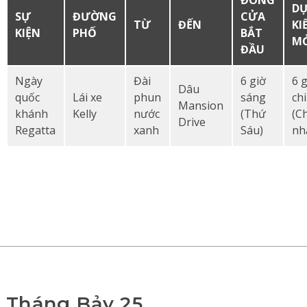
D
SỰ
ĐƯỜNG
CỬA
TỪ
ĐẾN
KI
KIỆN
PHỐ
BẮT
M
ĐẦU
Ngày
Đài
6 giờ
6 
Dâu
quốc
Lái xe
phun
sáng
ch
Mansion
khánh
Kelly
nước
(Thứ
(C
Drive
Regatta
xanh
Sáu)
nh
Tháng Bảy 25