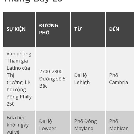
ĐƯỜNG
SỰ KIỆN
TỪ
ĐẾN
PHỐ
Văn phòng
Tham gia
Latino của
2700-2800
Thị
Đại lộ
Phố
Đường số 5
trưởng: Lễ
Lehigh
Cambria
Bắc
hội cộng
đồng Philly
250
Bữa tiệc
Đại lộ
Phố Đông
Phố
khối ngày
Lowber
Mayland
Mohican
vui vẻ