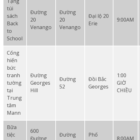
Tặng
túi
Đường
Đường
sách
Đại lộ 20
20
20
9:00AM
Back
Erie
Venango
Venango
to
School
Cống
hiến
bức
tranh
Đường
1:00
Đường
Đồi Bắc
tường
Georges
GIỜ
52
Georges
tại
Hill
CHIỀU
Trung
tâm
Mann
Bữa
600
tiệc
Đường
Phố
Đường
8:00AM