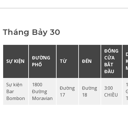
Tháng Bảy 30
ĐÓNG
ĐƯỜNG
CỬA
SỰ KIỆN
TỪ
ĐẾN
PHỐ
BẮT
ĐẦU
Sự kiện
1800
Đường
Đường
3:00
Bar
Đường
17
18
CHIỀU
Bombon
Moravian