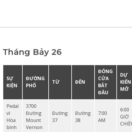
Tháng Bảy 26
ĐÓNG
DỰ
SỰ
ĐƯỜNG
CỬA
TỪ
ĐẾN
KIẾN
KIỆN
PHỐ
BẮT
MỞ
ĐẦU
Pedal
3700
6:00
vì
Đường
Đường
Đường
7:00
GIỜ
Hòa
Mount
37
38
AM
CHIỀ
bình
Vernon