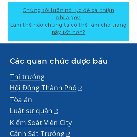
Chúng tôi luôn nỗ lực để cải thiện
phila.gov.
Làm thế nào chúng ta có thể làm cho trang
này tốt hơn?
Các quan chức được bầu
Thị trưởng
Hội Đồng Thành Phố
Tòa án
Luật sư quận
Kiểm Soát Viên City
Cảnh Sát Trưởng