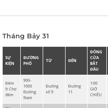
Tháng Bảy 31
ĐÓNG
SỰ
ĐƯỜNG
CỬA
TỪ
ĐẾN
KIỆN
PHỐ
BẮT
ĐẦU
900-
Đêm
1:00
1000
Đường
Đường
9: Chợ
GIỜ
Đường
số 9
11
đêm
CHIỀU
Nam