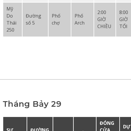
Mỹ
2:00
8:00
Do
Đường
Phố
Phố
GIỜ
GIỜ
Thái
số 5
chợ
Arch
CHIỀU
TỐI
250
Tháng Bảy 29
ĐÓNG
DỰ
SỰ
ĐƯỜNG
CỬA