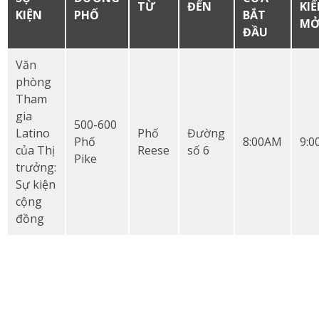
TỪ
ĐẾN
KI
KIỆN
PHỐ
BẮT
M
ĐẦU
Văn
phòng
Tham
gia
500-600
Latino
Phố
Đường
Phố
8:00AM
9:
của Thị
Reese
số 6
Pike
trưởng:
Sự kiện
cộng
đồng