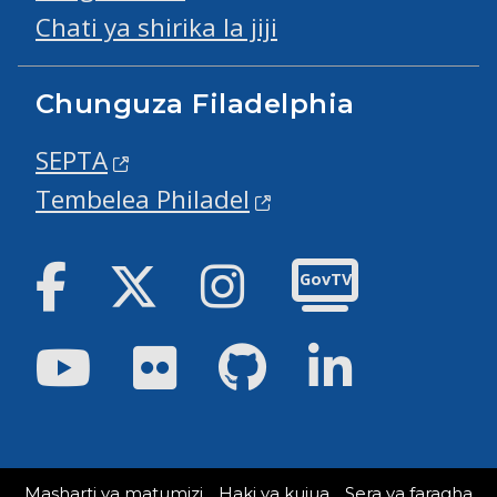
Chati ya shirika la jiji
Chunguza Filadelphia
SEPTA
Tembelea Philadel
Facebook
Twitter
Instagram
GovTV
Youtube
Flickr
GitHub
LinkedIn
Masharti ya matumizi
Haki ya kujua
Sera ya faragha