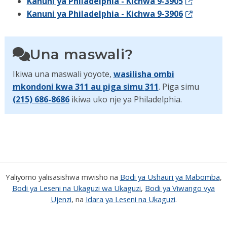
Kanuni ya Philadelphia - Kichwa 9-3905
Kanuni ya Philadelphia - Kichwa 9-3906
Una maswali?
Ikiwa una maswali yoyote,
wasilisha ombi
mkondoni kwa 311 au piga simu
311
. Piga simu
(215) 686-8686
ikiwa uko nje ya Philadelphia.
Yaliyomo yalisasishwa mwisho na
Bodi ya Ushauri ya Mabomba
,
Bodi ya Leseni na Ukaguzi wa Ukaguzi
,
Bodi ya Viwango vya
Ujenzi
, na
Idara ya Leseni na Ukaguzi
.