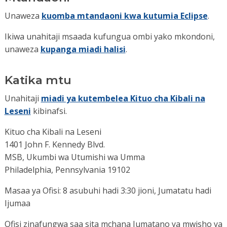
Unaweza
kuomba mtandaoni kwa kutumia Eclipse
.
Ikiwa unahitaji msaada kufungua ombi yako mkondoni,
unaweza
kupanga miadi halisi
.
Katika mtu
Unahitaji
miadi ya kutembelea Kituo cha Kibali na
Leseni
kibinafsi.
Kituo cha Kibali na Leseni
1401 John F. Kennedy Blvd.
MSB, Ukumbi wa Utumishi wa Umma
Philadelphia, Pennsylvania 19102
Masaa ya Ofisi: 8 asubuhi hadi 3:30 jioni, Jumatatu hadi
Ijumaa
Ofisi zinafungwa saa sita mchana Jumatano ya mwisho ya