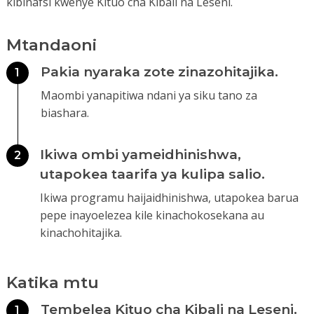
kibinafsi kwenye Kituo cha Kibali na Leseni.
Mtandaoni
Pakia nyaraka zote zinazohitajika.
1
Maombi yanapitiwa ndani ya siku tano za
biashara.
Ikiwa ombi yameidhinishwa,
2
utapokea taarifa ya kulipa salio.
Ikiwa programu haijaidhinishwa, utapokea barua
pepe inayoelezea kile kinachokosekana au
kinachohitajika.
Katika mtu
Tembelea Kituo cha Kibali na Leseni.
1