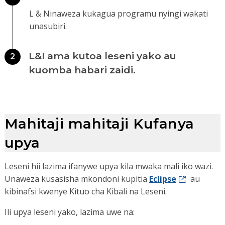
L & Ninaweza kukagua programu nyingi wakati
unasubiri.
L&I ama kutoa leseni yako au
2
kuomba habari zaidi.
Mahitaji mahitaji Kufanya
upya
Leseni hii lazima ifanywe upya kila mwaka mali iko wazi.
Unaweza kusasisha mkondoni kupitia
Eclipse
au
kibinafsi kwenye Kituo cha Kibali na Leseni.
Ili upya leseni yako, lazima uwe na: