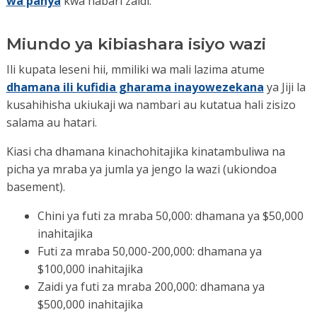
wa panya
kwa habari zaidi.
Miundo ya kibiashara isiyo wazi
Ili kupata leseni hii, mmiliki wa mali lazima atume
dhamana ili kufidia gharama inayowezekana
ya Jiji la
kusahihisha ukiukaji wa nambari au kutatua hali zisizo
salama au hatari.
Kiasi cha dhamana kinachohitajika kinatambuliwa na
picha ya mraba ya jumla ya jengo la wazi (ukiondoa
basement).
Chini ya futi za mraba 50,000: dhamana ya $50,000
inahitajika
Futi za mraba 50,000-200,000: dhamana ya
$100,000 inahitajika
Zaidi ya futi za mraba 200,000: dhamana ya
$500,000 inahitajika