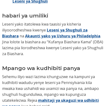
Leseni ya Shughuli
habari ya umiliki
Leseni yako itatolewa kwa taasisi ya kisheria
iliyoorodheshwa kwenye
Leseni ya Shughuli za
Biashara
na
Akaunti yako ya Ushuru ya Philadelphia
.
Jina lolote la biashara au “Kufanya Biashara Kama” (DBA)
lazima pia liorodheshwa kwenye Leseni yako ya Shughuli
za Biashara.
Mpango wa kudhibiti panya
Sehemu iliyo wazi lazima ichunguzwe na kampuni ya
kudhibiti wadudu yenye leseni ya Pennsylvania kila
mwaka kwa ushahidi wa uvamizi wa panya na, ambapo
shughuli hugunduliwa, mpango wa kupunguza
utatekelezwa. Rejea
mahitaji ya ukaguzi wa udhibiti