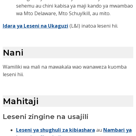
sehemu au chini kabisa ya maji kando ya mwambao
wa Mto Delaware, Mto Schuylkill, au mito.
Idara ya Leseni na Ukaguzi
(L&I) inatoa leseni hii.
Nani
Wamiliki wa mali na mawakala wao wanaweza kuomba
leseni hii.
Mahitaji
Leseni zingine na usajili
Leseni ya shughuli za kibiashara
au
Nambari ya