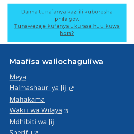
Daima tunafanya kazi ili kuboresha
phila.gov.
Tunawezaje kufanya ukurasa huu kuwa
bora?
Maafisa waliochaguliwa
Meya
Halmashauri ya Jiji
Mahakama
Wakili wa Wilaya
Mdhibiti wa Jiji
Sherifu