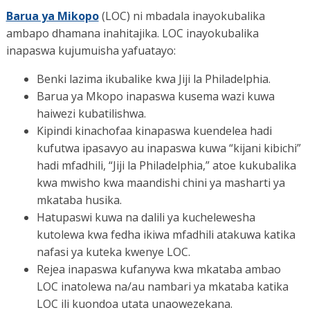
Barua ya Mikopo
(LOC) ni mbadala inayokubalika
ambapo dhamana inahitajika. LOC inayokubalika
inapaswa kujumuisha yafuatayo:
Benki lazima ikubalike kwa Jiji la Philadelphia.
Barua ya Mkopo inapaswa kusema wazi kuwa
haiwezi kubatilishwa.
Kipindi kinachofaa kinapaswa kuendelea hadi
kufutwa ipasavyo au inapaswa kuwa “kijani kibichi”
hadi mfadhili, “Jiji la Philadelphia,” atoe kukubalika
kwa mwisho kwa maandishi chini ya masharti ya
mkataba husika.
Hatupaswi kuwa na dalili ya kuchelewesha
kutolewa kwa fedha ikiwa mfadhili atakuwa katika
nafasi ya kuteka kwenye LOC.
Rejea inapaswa kufanywa kwa mkataba ambao
LOC inatolewa na/au nambari ya mkataba katika
LOC ili kuondoa utata unaowezekana.