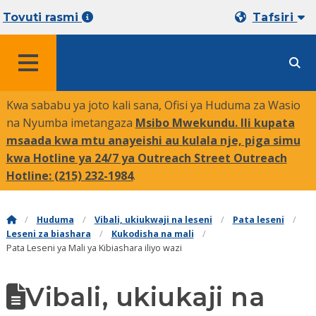
Tovuti rasmi
Tafsiri
MENYU
Kwa sababu ya joto kali sana, Ofisi ya Huduma za Wasio
na Nyumba imetangaza
Msibo Mwekundu. Ili kupata
msaada kwa mtu anayeishi au kulala nje, piga simu
kwa Hotline ya 24/7 ya Outreach Street Outreach
Hotline:
(215) 232-1984
.
Huduma
Vibali, ukiukwaji na leseni
Pata leseni
Leseni za biashara
Kukodisha na mali
Pata Leseni ya Mali ya Kibiashara iliyo wazi
Vibali, ukiukaji na