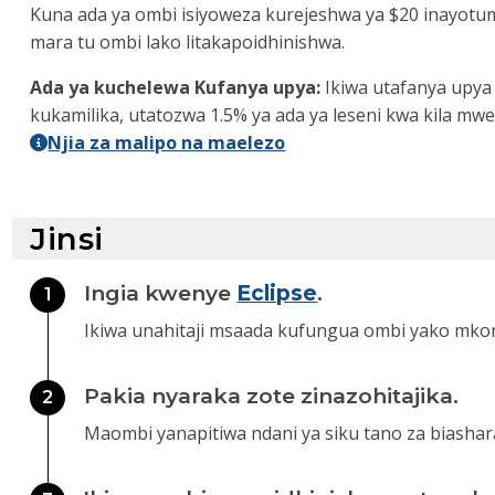
Kuna ada ya ombi isiyoweza kurejeshwa ya $20 inayotumika
mara tu ombi lako litakapoidhinishwa.
Ada ya kuchelewa Kufanya upya:
Ikiwa utafanya upya 
kukamilika, utatozwa 1.5% ya ada ya leseni kwa kila mwez
Njia za malipo na maelezo
Jinsi
Ingia kwenye
Eclipse
.
1
Ikiwa unahitaji msaada kufungua ombi yako mk
Pakia nyaraka zote zinazohitajika.
2
Maombi yanapitiwa ndani ya siku tano za biashar