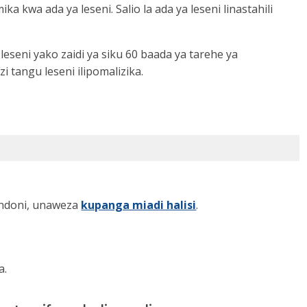
 kwa ada ya leseni. Salio la ada ya leseni linastahili
leseni yako zaidi ya siku 60 baada ya tarehe ya
i tangu leseni ilipomalizika.
ondoni, unaweza
kupanga miadi halisi
.
a.