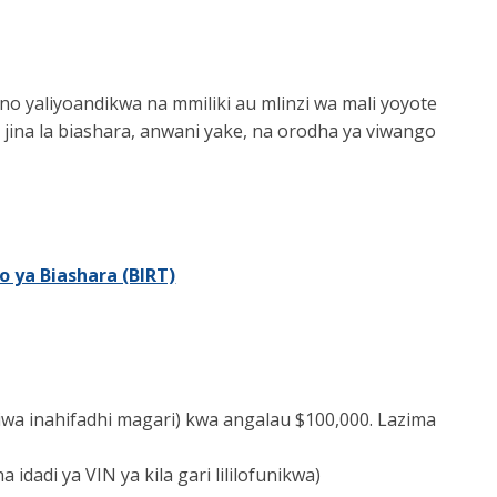
o yaliyoandikwa na mmiliki au mlinzi wa mali yoyote
jina la biashara, anwani yake, na orodha ya viwango
 ya Biashara (BIRT)
kiwa inahifadhi magari) kwa angalau $100,000. Lazima
dadi ya VIN ya kila gari lililofunikwa)