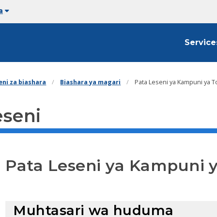
a
Service
eni za biashara
Biashara ya magari
Pata Leseni ya Kampuni ya 
eseni
Pata Leseni ya Kampuni 
Muhtasari wa huduma