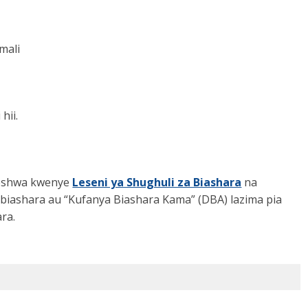
mali
hii.
dheshwa kwenye
Leseni ya Shughuli za Biashara
na
 la biashara au “Kufanya Biashara Kama” (DBA) lazima pia
ra.