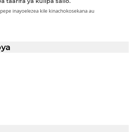
taarifa ya kulipa salio.
 pepe inayoelezea kile kinachokosekana au
pya