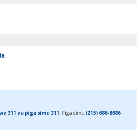
ia
wa 311 au piga simu
311
. Piga simu
(215) 686-8686