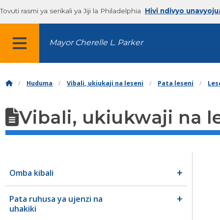
Tovuti rasmi ya serikali ya Jiji la Philadelphia
Hivi ndivyo unavyoju
Mayor Cherelle L. Parker
MENYU
Huduma
Vibali, ukiukaji na leseni
Pata leseni
Les
Vibali, ukiukwaji na l
Omba kibali
Pata ruhusa ya ujenzi na
uhakiki