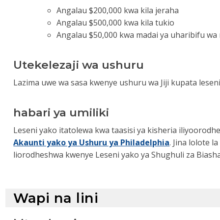
Angalau $200,000 kwa kila jeraha
Angalau $500,000 kwa kila tukio
Angalau $50,000 kwa madai ya uharibifu wa 
Utekelezaji wa ushuru
Lazima uwe wa sasa kwenye ushuru wa Jiji kupata leseni 
habari ya umiliki
Leseni yako itatolewa kwa taasisi ya kisheria iliyooro
Akaunti yako ya Ushuru ya Philadelphia
. Jina lolote
liorodheshwa kwenye Leseni yako ya Shughuli za Biasha
Wapi na lini