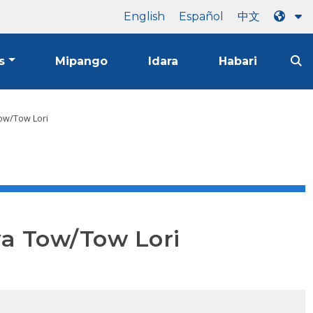
English
Español
中文
s
Mipango
Idara
Habari
Tow/Tow Lori
ya Tow/Tow Lori