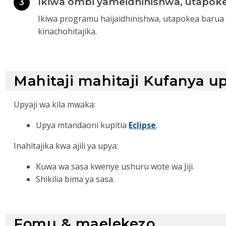
Ikiwa ombi yameidhinishwa, utapokea 
3
Ikiwa programu haijaidhinishwa, utapokea barua
kinachohitajika.
Mahitaji mahitaji Kufanya u
Upyaji wa kila mwaka:
Upya mtandaoni kupitia
Eclipse
.
Inahitajika kwa ajili ya upya:
Kuwa wa sasa kwenye ushuru wote wa Jiji.
Shikilia bima ya sasa.
Fomu & maelekezo