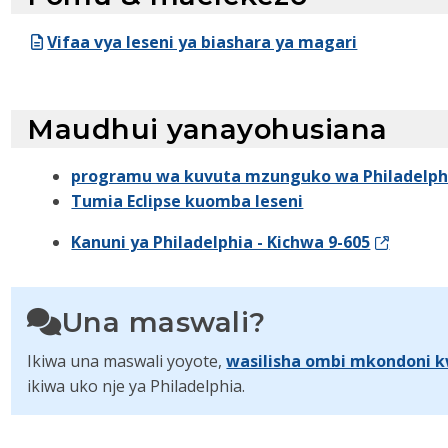
Vifaa vya leseni ya biashara ya magari
Maudhui yanayohusiana
programu wa kuvuta mzunguko wa Philadelph
Tumia Eclipse kuomba leseni
Kanuni ya Philadelphia - Kichwa 9-605
Una maswali?
Ikiwa una maswali yoyote,
wasilisha ombi mkondoni k
ikiwa uko nje ya Philadelphia.