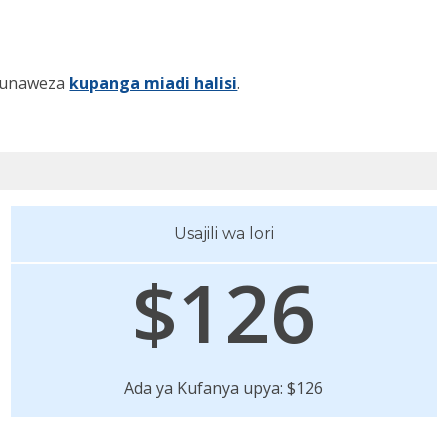
, unaweza
kupanga miadi halisi
.
Usajili wa lori
$126
Ada ya Kufanya upya: $126