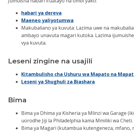
Jumuisha habari ifuatayo na ombi yako:
habari ya dereva
Maeneo yaliyotumwa
Makubaliano ya kuvuta: Lazima uwe na makubalian
ambayo unavuta magari kutoka. Lazima ijumuishe 
vya kuvuta.
Leseni zingine na usajili
Kitambulisho cha Ushuru wa Mapato na Mapato
Leseni ya Shughuli za Biashara
Bima
Bima ya Dhima ya Kisheria ya Mlinzi wa Garage (i
uorodhe Jiji la Philadelphia kama Mmiliki wa Cheti.
Bima ya Magari (kutambua kutengeneza, mfano, na i